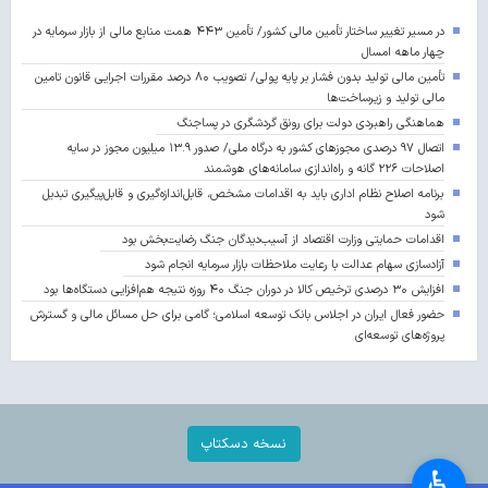
در مسیر تغییر ساختار تأمین مالی کشور/ تأمین ۴۴۳ همت منابع مالی از بازار سرمایه در
چهار ماهه امسال
تأمین مالی تولید بدون فشار بر پایه پولی/ تصویب ۸۰ درصد مقررات اجرایی قانون تامین
مالی تولید و زیرساخت‌ها
هماهنگی راهبردی دولت برای رونق گردشگری در پساجنگ
اتصال ۹۷ درصدی مجوزهای کشور به درگاه ملی/ صدور ۱۳.۹ میلیون مجوز در سایه
اصلاحات ۲۲۶ گانه و راه‌اندازی سامانه‌های هوشمند
برنامه اصلاح نظام اداری باید به اقدامات مشخص، قابل‌اندازه‌گیری و قابل‌پیگیری تبدیل
شود
اقدامات حمایتی وزارت اقتصاد از آسیب‌دیدگان جنگ رضایت‌بخش بود
آزادسازی سهام عدالت با رعایت ملاحظات بازار سرمایه انجام شود
افزایش ۳۰ درصدی ترخیص کالا در دوران جنگ ۴۰ روزه نتیجه هم‌افزایی دستگاه‌ها بود
حضور فعال ایران در اجلاس بانک توسعه اسلامی؛ گامی برای حل مسائل مالی و گسترش
پروژه‌های توسعه‌ای
نسخه دسکتاپ
♿︎