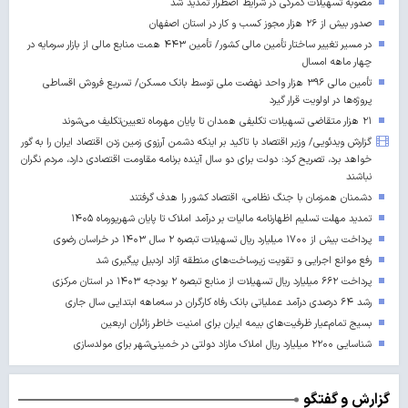
مصوبه تسهیلات گمرکی در شرایط اضطرار تمدید شد
صدور بیش از ۲۶ هزار مجوز کسب‌ و کار در استان اصفهان
در مسیر تغییر ساختار تأمین مالی کشور/ تأمین ۴۴۳ همت منابع مالی از بازار سرمایه در
چهار ماهه امسال
تأمین مالی ۳۹۶ هزار واحد نهضت ملی توسط بانک مسکن/ تسریع فروش اقساطی
پروژه‌ها در اولویت قرار گیرد
۲۱ هزار متقاضی تسهیلات تکلیفی همدان تا پایان مهرماه تعیین‌تکلیف می‌شوند
گزارش ویدئویی/ وزیر اقتصاد با تاکید بر اینکه دشمن آرزوی زمین زدن اقتصاد ایران را به گور
خواهد برد، تصریح کرد: دولت برای دو سال آینده برنامه مقاومت اقتصادی دارد، مردم نگران
نباشند
دشمنان همزمان با جنگ نظامی، اقتصاد کشور را هدف گرفتند
تمدید مهلت تسلیم اظهارنامه مالیات بر درآمد املاک تا پایان شهریورماه ۱۴۰۵
پرداخت بیش از ۱۷۰۰ میلیارد ریال تسهیلات تبصره ۲ سال ۱۴۰۳ در خراسان رضوی
رفع موانع اجرایی و تقویت زیرساخت‌های منطقه آزاد اردبیل پیگیری شد
پرداخت ۶۶۲ میلیارد ریال تسهیلات از منابع تبصره ۲ بودجه ۱۴۰۳ در استان مرکزی
رشد ۶۴ درصدی درآمد عملیاتی بانک رفاه کارگران در سه‌ماهه ابتدایی سال جاری
بسیج تمام‌عیار ظرفیت‌های بیمه ایران برای امنیت خاطر زائران اربعین
شناسایی ۲۲۰۰ میلیارد ریال املاک مازاد دولتی در خمینی‌شهر برای مولدسازی
گزارش و گفتگو