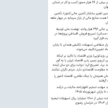
صدور بیش از ۲۶ هزار مجوز کسب‌ و کار در استان
ان
یر تغییر ساختار تأمین مالی کشور/ تأمین
۴۴۳ همت منابع مالی از بازار سرمایه در چهار ماهه
ل
تأمین مالی ۳۹۶ هزار واحد نهضت ملی توسط
 مسکن/ تسریع فروش اقساطی پروژه‌ها در
ت قرار گیرد
هزار متقاضی تسهیلات تکلیفی همدان تا پایان
اه تعیین‌تکلیف می‌شوند
 ویدئویی/ وزیر اقتصاد با تاکید بر اینکه
آرزوی زمین زدن اقتصاد ایران را به گور
 برد، تصریح کرد: دولت برای دو سال آینده
ه مقاومت اقتصادی دارد، مردم نگران نباشند
ان همزمان با جنگ نظامی، اقتصاد کشور را
گرفتند
 مهلت تسلیم اظهارنامه مالیات بر درآمد
تا پایان شهریورماه ۱۴۰۵
پرداخت بیش از ۱۷۰۰ میلیارد ریال تسهیلات تبصره