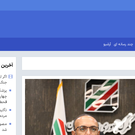
چند رسانه ای
آرشیو
آخرین 
اگر ا
جنگ 
پزشک
چهار
قحطی
تأکی
مردم
مصوب
شد