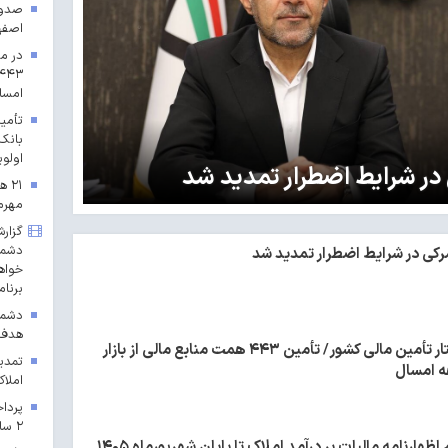
اصفه
در مس
امسا
بانک
اولوی
در شرایط اضطرار تمدید شد
۲۱ 
مهرم
گزارش
دشمن 
کی در شرایط اضطرار تمدید شد
خواهد
برنام
دشمن
هدف 
در مسیر تغییر ساختار تأمین مالی کشور/ تأمین ۴۴۳ همت منابع مالی از بازار
تمدید
ه امسال
املاک 
۲ سال ۱۴۰۳ در خراسان رضوی
ارنامه مالیات بر درآمد املاک تا پایان شهریورماه ۱۴۰۵