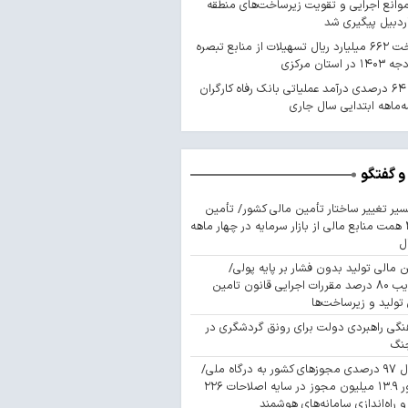
موانع اجرایی و تقویت زیرساخت‌های منطقه
اردبیل پیگیری شد
پرداخت ۶۶۲ میلیارد ریال تسهیلات از منابع تبصره
رشد ۶۴ درصدی درآمد عملیاتی بانک رفاه کارگران
‌ماهه ابتدایی سال جاری
و گفتگو
یر تغییر ساختار تأمین مالی کشور/ تأمین
۴۴۳ همت منابع مالی از بازار سرمایه در چهار ماهه
ل
 مالی تولید بدون فشار بر پایه پولی/
تصویب ۸۰ درصد مقررات اجرایی قانون تامین
تولید و زیرساخت‌ها
نگی راهبردی دولت برای رونق گردشگری در
نگ
اتصال ۹۷ درصدی مجوزهای کشور به درگاه ملی/
صدور ۱۳.۹ میلیون مجوز در سایه اصلاحات ۲۲۶
و راه‌اندازی سامانه‌های هوشمند