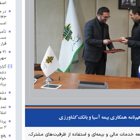
اصف
در م
امس
مسکن
قرار 
۲۱
مهرم
گزار
دشمن
خواه
برنا
دشمن
هدف 
تمدی
املاک
۲ سال ۱۴۰۳ در خراسان رضوی
ه خدمات مالی و بیمه‌ای و استفاده از ظرفیت‌های مشترک،
رفع 