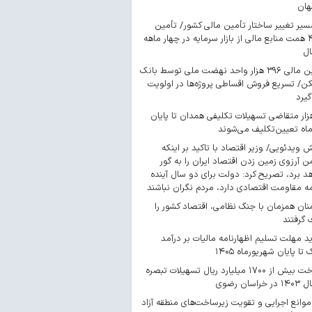
هان
سیر تغییر ساختار تأمین مالی کشور/ تأمین
۴۴۳ همت منابع مالی از بازار سرمایه در چهار ماهه
ال
تأمین مالی ۳۹۶ هزار واحد نهضت ملی توسط بانک
/ تسریع فروش اقساطی پروژه‌ها در اولویت
گیرد
 هزار متقاضی تسهیلات تکلیفی همدان تا پایان
اه تعیین‌تکلیف می‌شوند
ش ویدئویی/ وزیر اقتصاد با تاکید بر اینکه
 آرزوی زمین زدن اقتصاد ایران را به گور
د برد، تصریح کرد: دولت برای دو سال آینده
مه مقاومت اقتصادی دارد، مردم نگران نباشند
ان همزمان با جنگ نظامی، اقتصاد کشور را
گرفتند
د مهلت تسلیم اظهارنامه مالیات بر درآمد
 تا پایان شهریورماه ۱۴۰۵
پرداخت بیش از ۱۷۰۰ میلیارد ریال تسهیلات تبصره
موانع اجرایی و تقویت زیرساخت‌های منطقه آزاد