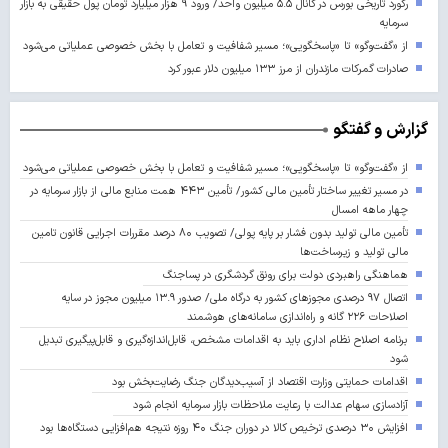
رکورد تاریخی بورس در کانال ۵.۵ میلیون واحد/ ورود ۹ هزار میلیارد تومان پول حقیقی به بازار
سرمایه
از «گفت‌وگو» تا «پاسخگویی»؛ مسیر شفافیت و تعامل با بخش خصوصی عملیاتی می‌شود
صادرات گمرکات مازندران از مرز ۱۳۳ میلیون دلار عبور کرد
گزارش و گفتگو
از «گفت‌وگو» تا «پاسخگویی»؛ مسیر شفافیت و تعامل با بخش خصوصی عملیاتی می‌شود
در مسیر تغییر ساختار تأمین مالی کشور/ تأمین ۴۴۳ همت منابع مالی از بازار سرمایه در
چهار ماهه امسال
تأمین مالی تولید بدون فشار بر پایه پولی/ تصویب ۸۰ درصد مقررات اجرایی قانون تامین
مالی تولید و زیرساخت‌ها
هماهنگی راهبردی دولت برای رونق گردشگری در پساجنگ
اتصال ۹۷ درصدی مجوزهای کشور به درگاه ملی/ صدور ۱۳.۹ میلیون مجوز در سایه
اصلاحات ۲۲۶ گانه و راه‌اندازی سامانه‌های هوشمند
برنامه اصلاح نظام اداری باید به اقدامات مشخص، قابل‌اندازه‌گیری و قابل‌پیگیری تبدیل
شود
اقدامات حمایتی وزارت اقتصاد از آسیب‌دیدگان جنگ رضایت‌بخش بود
آزادسازی سهام عدالت با رعایت ملاحظات بازار سرمایه انجام شود
افزایش ۳۰ درصدی ترخیص کالا در دوران جنگ ۴۰ روزه نتیجه هم‌افزایی دستگاه‌ها بود