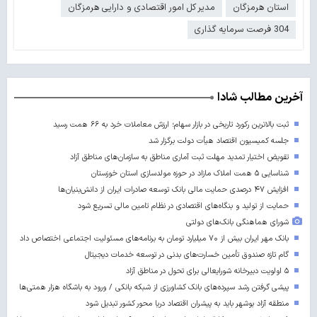
استان هرمزگان
مدیر کل امور اقتصادی و دارایی هرمزگان
304 فرصت سرمایه گذاری
آخرین مطالب شادا
ثبت بالاترین رکورد تاریخی در بازار سهام؛ ارزش معاملات خرد به ۶۶ همت رسید
جلسه کمیسیون اقتصاد هیأت دولت برگزار شد
تفویض اختیار تمدید مهلت ثبت آماری مناطق به سازمان‌های مناطق آزاد
شناسایی ۵ همت املاک مازاد در حوزه مولدسازی استان خوزستان
افزایش ۴۷ درصدی حمایت مالی بانک توسعه صادرات ایران از دانش‌بنیان‌ها
حمایت از تولید و بنگاه‌های اقتصادی در نظام تامین مالی تسریع شود
شورای هماهنگی بانک‌های دولتی
بانک مهر ایران بیش از ۷۰ میلیارد تومان به برنامه‌های مسئولیت اجتماعی اختصاص داد
گام تازه صندوق تأمین خسارت‌های بدنی در توسعه خدمات دیجیتال
۵ اولویت دبیرخانه شورایعالی برای تحول در مناطق آزاد
پیشی گرفتن رشد سپرده‌های بانک کشاورزی از شبکه بانکی / ورود به باشگاه هزار همتی‌ها
منطقه آزاد بوشهر باید به پیشران اقتصاد دریا محور کشور تبدیل شود