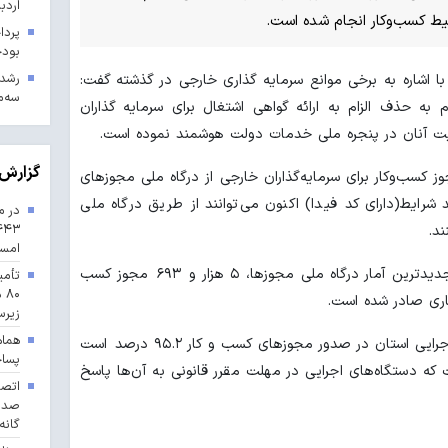
اردب
یط کسب‌وکار انجام شده است.
بودجه ۱۴۰۳ در 
با اشاره به برخی موانع سرمایه گذاری خارجی در گذشته گفت:
سه‌م
به حذف الزام به ارائه گواهی اشتغال برای سرمایه گذاران
ت آنان در پنجره ملی خدمات دولت هوشمند نموده است.
گزارش 
ز کسب‌وکار برای سرمایه‌گذاران خارجی از درگاه ملی مجوزهای
رایط(دارای کد فیدا) اکنون می‌توانند از طریق درگاه ملی
در م
د.
امس
در ادامه عبداللهی اظهار داشت: بر اساس جدیدترین آمار درگاه ملی مجوزها، ۵ هزار و ۶۹۳ مجوز کسب
تأمی
۸۰
اری صادر شده است.
زیرس
هماه
شاخص پاسخگویی به موقع دستگاه‌های اجرایی استان در صدور مجوزهای کسب و کار ۹۵.۲ درصد است
پسا
ه دستگاه‌های اجرایی در مهلت مقرر قانونی به آن‌ها پاسخ
گانه