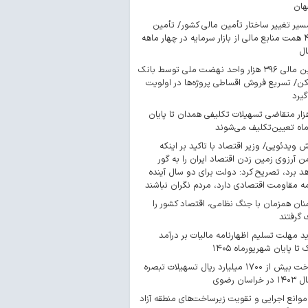
هان
سیر تغییر ساختار تأمین مالی کشور/ تأمین
۴۴۳ همت منابع مالی از بازار سرمایه در چهار ماهه
ال
تأمین مالی ۳۹۶ هزار واحد نهضت ملی توسط بانک
/ تسریع فروش اقساطی پروژه‌ها در اولویت
گیرد
 هزار متقاضی تسهیلات تکلیفی همدان تا پایان
اه تعیین‌تکلیف می‌شوند
ش ویدئویی/ وزیر اقتصاد با تاکید بر اینکه
 آرزوی زمین زدن اقتصاد ایران را به گور
د برد، تصریح کرد: دولت برای دو سال آینده
مه مقاومت اقتصادی دارد، مردم نگران نباشند
ان همزمان با جنگ نظامی، اقتصاد کشور را
گرفتند
د مهلت تسلیم اظهارنامه مالیات بر درآمد
 تا پایان شهریورماه ۱۴۰۵
پرداخت بیش از ۱۷۰۰ میلیارد ریال تسهیلات تبصره
موانع اجرایی و تقویت زیرساخت‌های منطقه آزاد