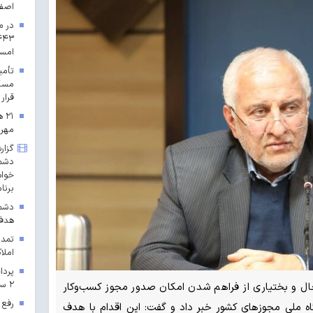
اصف
در م
امس
مسکن
قرار 
۲۱
مهرم
گزار
دشمن
خواه
برنا
دشمن
هدف 
تمدی
املاک
۲ سال ۱۴۰۳ در خراسان رضوی
حال و بختیاری از فراهم شدن امکان صدور مجوز کسب‌وکار
رفع 
گاه ملی مجوزهای کشور خبر داد و گفت: این اقدام با هدف