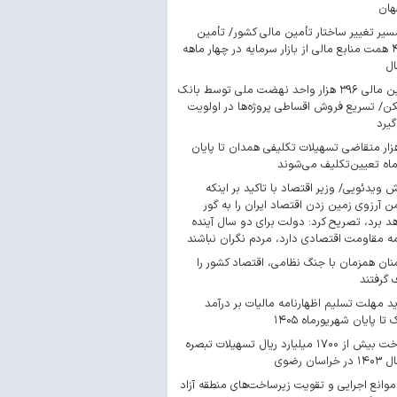
هان
سیر تغییر ساختار تأمین مالی کشور/ تأمین
۴۴۳ همت منابع مالی از بازار سرمایه در چهار ماهه
ال
تأمین مالی ۳۹۶ هزار واحد نهضت ملی توسط بانک
/ تسریع فروش اقساطی پروژه‌ها در اولویت
گیرد
 هزار متقاضی تسهیلات تکلیفی همدان تا پایان
اه تعیین‌تکلیف می‌شوند
ش ویدئویی/ وزیر اقتصاد با تاکید بر اینکه
 آرزوی زمین زدن اقتصاد ایران را به گور
د برد، تصریح کرد: دولت برای دو سال آینده
مه مقاومت اقتصادی دارد، مردم نگران نباشند
ان همزمان با جنگ نظامی، اقتصاد کشور را
گرفتند
د مهلت تسلیم اظهارنامه مالیات بر درآمد
 تا پایان شهریورماه ۱۴۰۵
پرداخت بیش از ۱۷۰۰ میلیارد ریال تسهیلات تبصره
موانع اجرایی و تقویت زیرساخت‌های منطقه آزاد