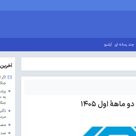
چند رسانه ای
آرشیو
آخرین 
اگر 
جنگ
پزشک
به ح
 ماهۀ اول ۱۴۰۵
جنگ 
تأکی
مردم
مصوب