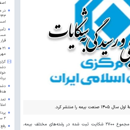
اصف
در م
امس
مسکن
قرار 
۲۱
مهرم
گزار
دشمن
خواه
برنا
دشمن
هدف 
تمدی
املاک
مه را منتشر کرد.
۲ سال ۱۴۰۳ در خراسان رضوی
به گزارش شادا، طبق آمار اعلام شده، از مجموع ۲۷۰۰ شکایت ثبت شده در رشته‌های مختلف بیمه،
رفع 