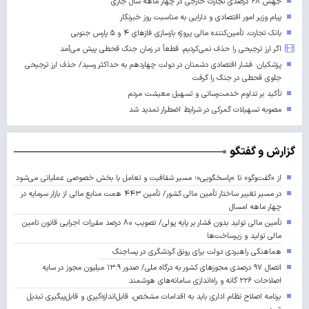
جهش ۲۸ درصدی تجارت خارجی در چهار ماهه سال جاری
پیام وزیر امور اقتصادی و دارایی به مناسبت روز خبرنگار
بانک تجارت، تأمین‌کننده مالی پروژه بازسازی فازهای ۴ و ۵ پارس جنوبی
اگر ارز ترجیحی را حذف نمی‌کردیم، قطعاً در زمان جنگ قحطی پیش می‌آمد
پزشکیان: فشار اقتصادی دشمنان در دولت چهاردهم به حداکثر رسید/ حذف ارز ترجیحی
جلوی قحطی در جنگ را گرفت
تأکید بر تداوم خدمت‌رسانی و تسهیل معیشت مردم
مصوبه تسهیلات گمرکی در شرایط اضطرار تمدید شد
گزارش و گفتگو
از «گفت‌وگو» تا «پاسخگویی»؛ مسیر شفافیت و تعامل با بخش خصوصی عملیاتی می‌شود
در مسیر تغییر ساختار تأمین مالی کشور/ تأمین ۴۴۳ همت منابع مالی از بازار سرمایه در
چهار ماهه امسال
تأمین مالی تولید بدون فشار بر پایه پولی/ تصویب ۸۰ درصد مقررات اجرایی قانون تامین
مالی تولید و زیرساخت‌ها
هماهنگی راهبردی دولت برای رونق گردشگری در پساجنگ
اتصال ۹۷ درصدی مجوزهای کشور به درگاه ملی/ صدور ۱۳.۹ میلیون مجوز در سایه
اصلاحات ۲۲۶ گانه و راه‌اندازی سامانه‌های هوشمند
برنامه اصلاح نظام اداری باید به اقدامات مشخص، قابل‌اندازه‌گیری و قابل‌پیگیری تبدیل