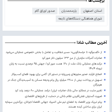
برچسب‌ها
استان اصفهان
یارمحمدیان
صدور اوراق گام
شورای هماهنگی دستگاه‌های تابعه
آخرین مطالب شادا
از «گفت‌وگو» تا «پاسخگویی»؛ مسیر شفافیت و تعامل با بخش خصوصی عملیاتی می‌شود
صادرات گمرکات مازندران از مرز ۱۳۳ میلیون دلار عبور کرد
درآمدهای عملیاتی بانک ملت از ۱۶۰ همت عبور کرد/ جهش ۹۵ درصدی نسبت به پایان
تیرماه ۱۴۰۴
اصلاح فرآیند صدور مجوزهای زمین‌پایه در دستور کار؛ گامی برای بهبود فضای کسب‌وکار
تسهیل در پرداخت بیش از ۲۲۰۰ میلیارد ریال وام ودیعه مسکن به آسیب‌دیدگان جنگ در
هرمزگان
تغییر مثبت در عملکرد مالی بانک صادرات ایران/ درآمد عملیاتی ۸۰ درصد رشد کرد
ضرورت گسترش نقش‌آفرینی نظام بانکی در حمایت از طرح‌های اقتصادی
پیام تبریک وزیر اقتصاد به اعضای تیم ملی المپیاد جهانی اقتصاد/جوانان، بزرگ‌ترین سرمایه
ایران برای ساختن آینده‌ هستند