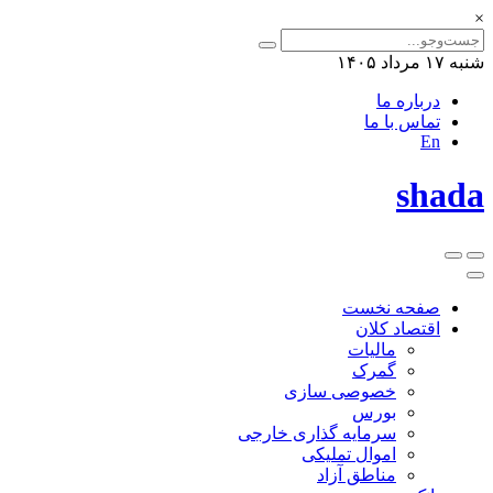
×
شنبه ۱۷ مرداد ۱۴۰۵
درباره ما
تماس با ما
En
shada
صفحه نخست
اقتصاد کلان
مالیات
گمرک
خصوصی سازی
بورس
سرمایه گذاری خارجی
اموال تملیکی
مناطق آزاد