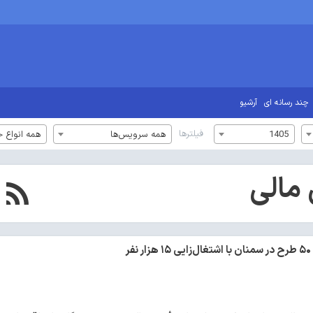
چند رسانه ای
آرشیو
فیلترها
1405
همه سرویس‌ها
همه انواع خ
 مالی
ر