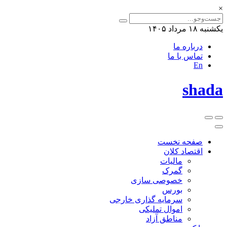
×
یکشنبه ۱۸ مرداد ۱۴۰۵
درباره ما
تماس با ما
En
shada
صفحه نخست
اقتصاد کلان
مالیات
گمرک
خصوصی سازی
بورس
سرمایه گذاری خارجی
اموال تملیکی
مناطق آزاد