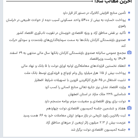
آخرین مطالب شادا
تأمین منابع افزایش کالابرگ در دستور کار قرار دارد
پرداخت خسارت به بیش از ۵۴۰۰ واحد مسکونی آسیب دیده از حوادث طبیعی در خراسان
رضوی
تأکید بر نقش مناطق آزاد و ویژه اقتصادی خوزستان در تقویت تاب‌آوری اقتصاد کشور
صندوق بازنشستگی کارکنان بانک‌ها به سمت سرمایه‌گذاری‌های بلندمدت و سودآور حرکت
کند
مجمع عمومی سالیانه صندوق بازنشستگی کارکنان بانکها سال مالی منتهی به ۲۹ اسفند
۱۴۰۴ به ریاست وزیراقتصاد
انعقاد نخستین قراردادهای معامله‌گری اولیه اوراق دولت با ۵ بانک و نهاد مالی
پرداخت بیش از ۱۱۵ هزار میلیارد ریال وام ازدواج و فرزندآوری توسط بانک ملت
تثبیت اشتغال در ۶۵ طرح کارآفرینی قزوین با تسهیلات شرایط اضطرار
وزارت اقتصاد نشان برنز جایزه تعالی منابع انسانی را کسب کرد
شناسایی ۲۳۸ ملک مازاد در استان اصفهان
دولت برای رونق اقتصادی و معیشت مردم برنامه منسجم دارد
هفتاد و ششمین جلسه کمیسیون اقتصادی دولت چهاردهم
ثبت بالاترین رکورد تاریخی در بازار سهام؛ ارزش معاملات خرد به ۶۶ همت رسید
عزیمت بیش از ۲.۳ میلیون زائر اربعین از مرزهای مناطق آزاد
جلسه کمیسیون اقتصادی دولت برگزار شد