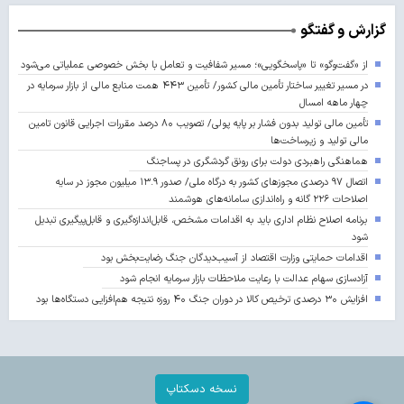
گزارش و گفتگو
از «گفت‌وگو» تا «پاسخگویی»؛ مسیر شفافیت و تعامل با بخش خصوصی عملیاتی می‌شود
در مسیر تغییر ساختار تأمین مالی کشور/ تأمین ۴۴۳ همت منابع مالی از بازار سرمایه در
چهار ماهه امسال
تأمین مالی تولید بدون فشار بر پایه پولی/ تصویب ۸۰ درصد مقررات اجرایی قانون تامین
مالی تولید و زیرساخت‌ها
هماهنگی راهبردی دولت برای رونق گردشگری در پساجنگ
اتصال ۹۷ درصدی مجوزهای کشور به درگاه ملی/ صدور ۱۳.۹ میلیون مجوز در سایه
اصلاحات ۲۲۶ گانه و راه‌اندازی سامانه‌های هوشمند
برنامه اصلاح نظام اداری باید به اقدامات مشخص، قابل‌اندازه‌گیری و قابل‌پیگیری تبدیل
شود
اقدامات حمایتی وزارت اقتصاد از آسیب‌دیدگان جنگ رضایت‌بخش بود
آزادسازی سهام عدالت با رعایت ملاحظات بازار سرمایه انجام شود
افزایش ۳۰ درصدی ترخیص کالا در دوران جنگ ۴۰ روزه نتیجه هم‌افزایی دستگاه‌ها بود
نسخه دسکتاپ