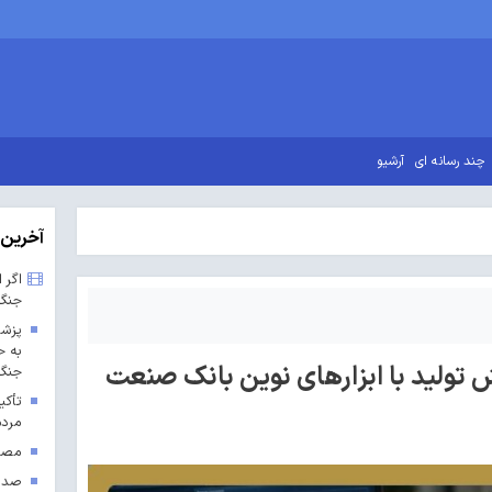
چند رسانه ای
آرشیو
آخرین 
اگر 
جنگ
پزشک
به ح
تولید با ابزارهای نوین بانک صنعت
جنگ 
تأکی
مردم
مصوب