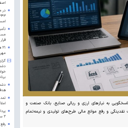
اصف
در م
امس
مسکن
قرار 
۲۱
مهرم
گزار
دشمن
خواه
برنا
دشمن
هدف 
تمدی
اسخگویی به نیازهای ارزی و ریالی صنایع، بانک صنعت و
املاک
 نقدینگی و رفع موانع مالی طرح‌های تولیدی و نیمه‌تمام
۲ سال ۱۴۰۳ در خراسان رضوی
رفع 