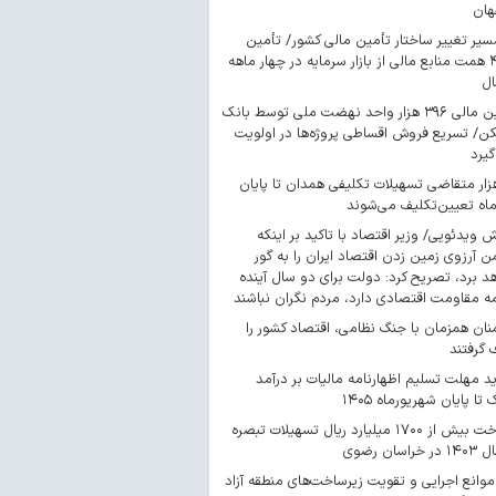
هان
سیر تغییر ساختار تأمین مالی کشور/ تأمین
۴۴۳ همت منابع مالی از بازار سرمایه در چهار ماهه
ال
تأمین مالی ۳۹۶ هزار واحد نهضت ملی توسط بانک
/ تسریع فروش اقساطی پروژه‌ها در اولویت
گیرد
 هزار متقاضی تسهیلات تکلیفی همدان تا پایان
اه تعیین‌تکلیف می‌شوند
ش ویدئویی/ وزیر اقتصاد با تاکید بر اینکه
 آرزوی زمین زدن اقتصاد ایران را به گور
د برد، تصریح کرد: دولت برای دو سال آینده
مه مقاومت اقتصادی دارد، مردم نگران نباشند
ان همزمان با جنگ نظامی، اقتصاد کشور را
گرفتند
د مهلت تسلیم اظهارنامه مالیات بر درآمد
 تا پایان شهریورماه ۱۴۰۵
پرداخت بیش از ۱۷۰۰ میلیارد ریال تسهیلات تبصره
موانع اجرایی و تقویت زیرساخت‌های منطقه آزاد