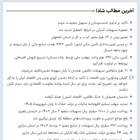
آخرین مطالب شادا
تأکید بر تداوم خدمت‌رسانی و تسهیل معیشت مردم
مصوبه تسهیلات گمرکی در شرایط اضطرار تمدید شد
صدور بیش از ۲۶ هزار مجوز کسب‌ و کار در استان اصفهان
در مسیر تغییر ساختار تأمین مالی کشور/ تأمین ۴۴۳ همت منابع مالی از بازار سرمایه در
چهار ماهه امسال
تأمین مالی ۳۹۶ هزار واحد نهضت ملی توسط بانک مسکن/ تسریع فروش اقساطی
پروژه‌ها در اولویت قرار گیرد
۲۱ هزار متقاضی تسهیلات تکلیفی همدان تا پایان مهرماه تعیین‌تکلیف می‌شوند
گزارش ویدئویی/ وزیر اقتصاد با تاکید بر اینکه دشمن آرزوی زمین زدن اقتصاد ایران را به گور
خواهد برد، تصریح کرد: دولت برای دو سال آینده برنامه مقاومت اقتصادی دارد، مردم نگران
نباشند
دشمنان همزمان با جنگ نظامی، اقتصاد کشور را هدف گرفتند
تمدید مهلت تسلیم اظهارنامه مالیات بر درآمد املاک تا پایان شهریورماه ۱۴۰۵
پرداخت بیش از ۱۷۰۰ میلیارد ریال تسهیلات تبصره ۲ سال ۱۴۰۳ در خراسان رضوی
رفع موانع اجرایی و تقویت زیرساخت‌های منطقه آزاد اردبیل پیگیری شد
پرداخت ۶۶۲ میلیارد ریال تسهیلات از منابع تبصره ۲ بودجه ۱۴۰۳ در استان مرکزی
رشد ۶۴ درصدی درآمد عملیاتی بانک رفاه کارگران در سه‌ماهه ابتدایی سال جاری