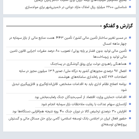
بسیج تمام‌عیار ظرفیت‌های بیمه ایران برای امنیت خاطر زائران اربعین
شناسایی ۲۲۰۰ میلیارد ریال املاک مازاد دولتی در خمینی‌شهر برای مولدسازی
گزارش و گفتگو
در مسیر تغییر ساختار تأمین مالی کشور/ تأمین ۴۴۳ همت منابع مالی از بازار سرمایه در
چهار ماهه امسال
تأمین مالی تولید بدون فشار بر پایه پولی/ تصویب ۸۰ درصد مقررات اجرایی قانون تامین
مالی تولید و زیرساخت‌ها
هماهنگی راهبردی دولت برای رونق گردشگری در پساجنگ
اتصال ۹۷ درصدی مجوزهای کشور به درگاه ملی/ صدور ۱۳.۹ میلیون مجوز در سایه
اصلاحات ۲۲۶ گانه و راه‌اندازی سامانه‌های هوشمند
برنامه اصلاح نظام اداری باید به اقدامات مشخص، قابل‌اندازه‌گیری و قابل‌پیگیری تبدیل
شود
اقدامات حمایتی وزارت اقتصاد از آسیب‌دیدگان جنگ رضایت‌بخش بود
آزادسازی سهام عدالت با رعایت ملاحظات بازار سرمایه انجام شود
افزایش ۳۰ درصدی ترخیص کالا در دوران جنگ ۴۰ روزه نتیجه هم‌افزایی دستگاه‌ها بود
حضور فعال ایران در اجلاس بانک توسعه اسلامی؛ گامی برای حل مسائل مالی و گسترش
پروژه‌های توسعه‌ای