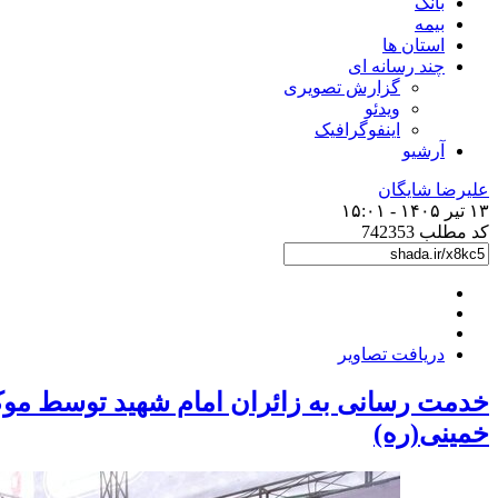
بانک
بیمه
استان ها
چند رسانه ای
گزارش تصویری
ویدئو
اینفوگرافیک
آرشیو
علیرضا شایگان
۱۳ تیر ۱۴۰۵ - ۱۵:۰۱
کد مطلب
742353
دریافت تصاویر
خدمت رسانی به زائران امام شهید توسط موک
خمینی(ره)