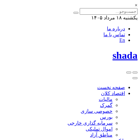
×
یکشنبه ۱۸ مرداد ۱۴۰۵
درباره ما
تماس با ما
En
shada
صفحه نخست
اقتصاد کلان
مالیات
گمرک
خصوصی سازی
بورس
سرمایه گذاری خارجی
اموال تملیکی
مناطق آزاد