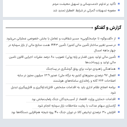
تأکید بر تداوم خدمت‌رسانی و تسهیل معیشت مردم
مصوبه تسهیلات گمرکی در شرایط اضطرار تمدید شد
گزارش و گفتگو
از «گفت‌وگو» تا «پاسخگویی»؛ مسیر شفافیت و تعامل با بخش خصوصی عملیاتی می‌شود
در مسیر تغییر ساختار تأمین مالی کشور/ تأمین ۴۴۳ همت منابع مالی از بازار سرمایه در
چهار ماهه امسال
تأمین مالی تولید بدون فشار بر پایه پولی/ تصویب ۸۰ درصد مقررات اجرایی قانون تامین
مالی تولید و زیرساخت‌ها
هماهنگی راهبردی دولت برای رونق گردشگری در پساجنگ
اتصال ۹۷ درصدی مجوزهای کشور به درگاه ملی/ صدور ۱۳.۹ میلیون مجوز در سایه
اصلاحات ۲۲۶ گانه و راه‌اندازی سامانه‌های هوشمند
برنامه اصلاح نظام اداری باید به اقدامات مشخص، قابل‌اندازه‌گیری و قابل‌پیگیری تبدیل
شود
اقدامات حمایتی وزارت اقتصاد از آسیب‌دیدگان جنگ رضایت‌بخش بود
آزادسازی سهام عدالت با رعایت ملاحظات بازار سرمایه انجام شود
افزایش ۳۰ درصدی ترخیص کالا در دوران جنگ ۴۰ روزه نتیجه هم‌افزایی دستگاه‌ها بود