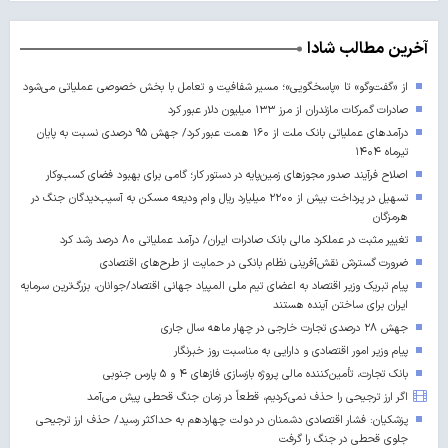
آخرین مطالب شادا
از «گفت‌وگو» تا «پاسخگویی»؛ مسیر شفافیت و تعامل با بخش خصوصی عملیاتی می‌شود
صادرات گمرکات مازندران از مرز ۱۳۳ میلیون دلار عبور کرد
درآمدهای عملیاتی بانک ملت از ۱۶۰ همت عبور کرد/ جهش ۹۵ درصدی نسبت به پایان
تیرماه ۱۴۰۴
اصلاح فرآیند صدور مجوزهای زمین‌پایه در دستور کار؛ گامی برای بهبود فضای کسب‌وکار
تسهیل در پرداخت بیش از ۲۲۰۰ میلیارد ریال وام ودیعه مسکن به آسیب‌دیدگان جنگ در
هرمزگان
تغییر مثبت در عملکرد مالی بانک صادرات ایران/ درآمد عملیاتی ۸۰ درصد رشد کرد
ضرورت گسترش نقش‌آفرینی نظام بانکی در حمایت از طرح‌های اقتصادی
پیام تبریک وزیر اقتصاد به اعضای تیم ملی المپیاد جهانی اقتصاد/جوانان، بزرگ‌ترین سرمایه
ایران برای ساختن آینده‌ هستند
جهش ۲۸ درصدی تجارت خارجی در چهار ماهه سال جاری
پیام وزیر امور اقتصادی و دارایی به مناسبت روز خبرنگار
بانک تجارت، تأمین‌کننده مالی پروژه بازسازی فازهای ۴ و ۵ پارس جنوبی
اگر ارز ترجیحی را حذف نمی‌کردیم، قطعاً در زمان جنگ قحطی پیش می‌آمد
پزشکیان: فشار اقتصادی دشمنان در دولت چهاردهم به حداکثر رسید/ حذف ارز ترجیحی
جلوی قحطی در جنگ را گرفت