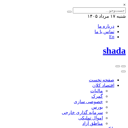
×
شنبه ۱۷ مرداد ۱۴۰۵
درباره ما
تماس با ما
En
shada
صفحه نخست
اقتصاد کلان
مالیات
گمرک
خصوصی سازی
بورس
سرمایه گذاری خارجی
اموال تملیکی
مناطق آزاد