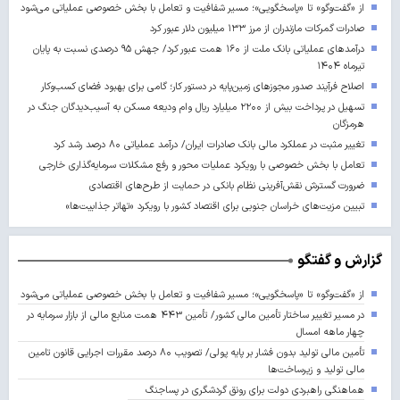
از «گفت‌وگو» تا «پاسخگویی»؛ مسیر شفافیت و تعامل با بخش خصوصی عملیاتی می‌شود
صادرات گمرکات مازندران از مرز ۱۳۳ میلیون دلار عبور کرد
درآمدهای عملیاتی بانک ملت از ۱۶۰ همت عبور کرد/ جهش ۹۵ درصدی نسبت به پایان
تیرماه ۱۴۰۴
اصلاح فرآیند صدور مجوزهای زمین‌پایه در دستور کار؛ گامی برای بهبود فضای کسب‌وکار
تسهیل در پرداخت بیش از ۲۲۰۰ میلیارد ریال وام ودیعه مسکن به آسیب‌دیدگان جنگ در
هرمزگان
تغییر مثبت در عملکرد مالی بانک صادرات ایران/ درآمد عملیاتی ۸۰ درصد رشد کرد
تعامل با بخش خصوصی با رویکرد عملیات محور و رفع مشکلات سرمایه‌گذاری خارجی
ضرورت گسترش نقش‌آفرینی نظام بانکی در حمایت از طرح‌های اقتصادی
تبیین مزیت‌های خراسان جنوبی برای اقتصاد کشور با رویکرد «تهاتر جذابیت‌ها»
گزارش و گفتگو
از «گفت‌وگو» تا «پاسخگویی»؛ مسیر شفافیت و تعامل با بخش خصوصی عملیاتی می‌شود
در مسیر تغییر ساختار تأمین مالی کشور/ تأمین ۴۴۳ همت منابع مالی از بازار سرمایه در
چهار ماهه امسال
تأمین مالی تولید بدون فشار بر پایه پولی/ تصویب ۸۰ درصد مقررات اجرایی قانون تامین
مالی تولید و زیرساخت‌ها
هماهنگی راهبردی دولت برای رونق گردشگری در پساجنگ