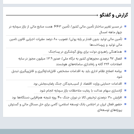
گزارش و گفتگو
در مسیر تغییر ساختار تأمین مالی کشور/ تأمین ۴۴۳ همت منابع مالی از بازار سرمایه در
چهار ماهه امسال
تأمین مالی تولید بدون فشار بر پایه پولی/ تصویب ۸۰ درصد مقررات اجرایی قانون تامین
مالی تولید و زیرساخت‌ها
هماهنگی راهبردی دولت برای رونق گردشگری در پساجنگ
اتصال ۹۷ درصدی مجوزهای کشور به درگاه ملی/ صدور ۱۳.۹ میلیون مجوز در سایه
اصلاحات ۲۲۶ گانه و راه‌اندازی سامانه‌های هوشمند
برنامه اصلاح نظام اداری باید به اقدامات مشخص، قابل‌اندازه‌گیری و قابل‌پیگیری تبدیل
شود
اقدامات حمایتی وزارت اقتصاد از آسیب‌دیدگان جنگ رضایت‌بخش بود
آزادسازی سهام عدالت با رعایت ملاحظات بازار سرمایه انجام شود
افزایش ۳۰ درصدی ترخیص کالا در دوران جنگ ۴۰ روزه نتیجه هم‌افزایی دستگاه‌ها بود
حضور فعال ایران در اجلاس بانک توسعه اسلامی؛ گامی برای حل مسائل مالی و گسترش
پروژه‌های توسعه‌ای