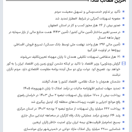
آخرین مطالب شادا
تأکید بر تداوم خدمت‌رسانی و تسهیل معیشت مردم
مصوبه تسهیلات گمرکی در شرایط اضطرار تمدید شد
صدور بیش از ۲۶ هزار مجوز کسب‌ و کار در استان اصفهان
در مسیر تغییر ساختار تأمین مالی کشور/ تأمین ۴۴۳ همت منابع مالی از بازار سرمایه در
چهار ماهه امسال
تأمین مالی ۳۹۶ هزار واحد نهضت ملی توسط بانک مسکن/ تسریع فروش اقساطی
پروژه‌ها در اولویت قرار گیرد
۲۱ هزار متقاضی تسهیلات تکلیفی همدان تا پایان مهرماه تعیین‌تکلیف می‌شوند
گزارش ویدئویی/ وزیر اقتصاد با تاکید بر اینکه دشمن آرزوی زمین زدن اقتصاد ایران را به گور
خواهد برد، تصریح کرد: دولت برای دو سال آینده برنامه مقاومت اقتصادی دارد، مردم نگران
نباشند
دشمنان همزمان با جنگ نظامی، اقتصاد کشور را هدف گرفتند
تمدید مهلت تسلیم اظهارنامه مالیات بر درآمد املاک تا پایان شهریورماه ۱۴۰۵
پرداخت بیش از ۱۷۰۰ میلیارد ریال تسهیلات تبصره ۲ سال ۱۴۰۳ در خراسان رضوی
رفع موانع اجرایی و تقویت زیرساخت‌های منطقه آزاد اردبیل پیگیری شد
پرداخت ۶۶۲ میلیارد ریال تسهیلات از منابع تبصره ۲ بودجه ۱۴۰۳ در استان مرکزی
رشد ۶۴ درصدی درآمد عملیاتی بانک رفاه کارگران در سه‌ماهه ابتدایی سال جاری
بسیج تمام‌عیار ظرفیت‌های بیمه ایران برای امنیت خاطر زائران اربعین
شناسایی ۲۲۰۰ میلیارد ریال املاک مازاد دولتی در خمینی‌شهر برای مولدسازی