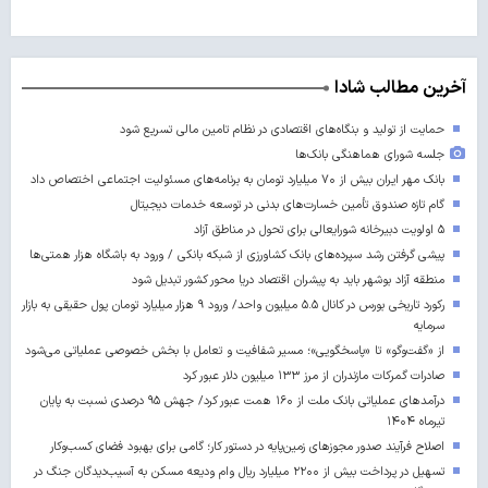
آخرین مطالب شادا
حمایت از تولید و بنگاه‌های اقتصادی در نظام تامین مالی تسریع شود
جلسه شورای هماهنگی بانک‌ها
بانک مهر ایران بیش از ۷۰ میلیارد تومان به برنامه‌های مسئولیت اجتماعی اختصاص داد
گام تازه صندوق تأمین خسارت‌های بدنی در توسعه خدمات دیجیتال
۵ اولویت دبیرخانه شورایعالی برای تحول در مناطق آزاد
پیشی گرفتن رشد سپرده‌های بانک کشاورزی از شبکه بانکی / ورود به باشگاه هزار همتی‌ها
منطقه آزاد بوشهر باید به پیشران اقتصاد دریا محور کشور تبدیل شود
رکورد تاریخی بورس در کانال ۵.۵ میلیون واحد/ ورود ۹ هزار میلیارد تومان پول حقیقی به بازار
سرمایه
از «گفت‌وگو» تا «پاسخگویی»؛ مسیر شفافیت و تعامل با بخش خصوصی عملیاتی می‌شود
صادرات گمرکات مازندران از مرز ۱۳۳ میلیون دلار عبور کرد
درآمدهای عملیاتی بانک ملت از ۱۶۰ همت عبور کرد/ جهش ۹۵ درصدی نسبت به پایان
تیرماه ۱۴۰۴
اصلاح فرآیند صدور مجوزهای زمین‌پایه در دستور کار؛ گامی برای بهبود فضای کسب‌وکار
تسهیل در پرداخت بیش از ۲۲۰۰ میلیارد ریال وام ودیعه مسکن به آسیب‌دیدگان جنگ در