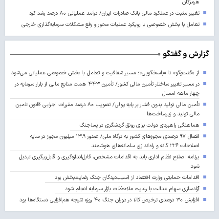
هرمزگان
تغییر مثبت در عملکرد مالی بانک صادرات ایران/ درآمد عملیاتی ۸۰ درصد رشد کرد
تعامل با بخش خصوصی با رویکرد عملیات محور و رفع مشکلات سرمایه‌گذاری خارجی
گزارش و گفتگو
از «گفت‌وگو» تا «پاسخگویی»؛ مسیر شفافیت و تعامل با بخش خصوصی عملیاتی می‌شود
در مسیر تغییر ساختار تأمین مالی کشور/ تأمین ۴۴۳ همت منابع مالی از بازار سرمایه در
چهار ماهه امسال
تأمین مالی تولید بدون فشار بر پایه پولی/ تصویب ۸۰ درصد مقررات اجرایی قانون تامین
مالی تولید و زیرساخت‌ها
هماهنگی راهبردی دولت برای رونق گردشگری در پساجنگ
اتصال ۹۷ درصدی مجوزهای کشور به درگاه ملی/ صدور ۱۳.۹ میلیون مجوز در سایه
اصلاحات ۲۲۶ گانه و راه‌اندازی سامانه‌های هوشمند
برنامه اصلاح نظام اداری باید به اقدامات مشخص، قابل‌اندازه‌گیری و قابل‌پیگیری تبدیل
شود
اقدامات حمایتی وزارت اقتصاد از آسیب‌دیدگان جنگ رضایت‌بخش بود
آزادسازی سهام عدالت با رعایت ملاحظات بازار سرمایه انجام شود
افزایش ۳۰ درصدی ترخیص کالا در دوران جنگ ۴۰ روزه نتیجه هم‌افزایی دستگاه‌ها بود