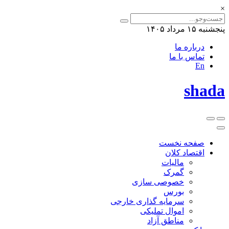
×
پنجشنبه ۱۵ مرداد ۱۴۰۵
درباره ما
تماس با ما
En
shada
صفحه نخست
اقتصاد کلان
مالیات
گمرک
خصوصی سازی
بورس
سرمایه گذاری خارجی
اموال تملیکی
مناطق آزاد