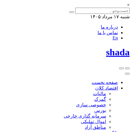
×
شنبه ۱۷ مرداد ۱۴۰۵
درباره ما
تماس با ما
En
shada
صفحه نخست
اقتصاد کلان
مالیات
گمرک
خصوصی سازی
بورس
سرمایه گذاری خارجی
اموال تملیکی
مناطق آزاد