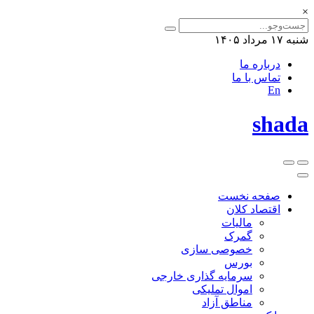
×
شنبه ۱۷ مرداد ۱۴۰۵
درباره ما
تماس با ما
En
shada
صفحه نخست
اقتصاد کلان
مالیات
گمرک
خصوصی سازی
بورس
سرمایه گذاری خارجی
اموال تملیکی
مناطق آزاد