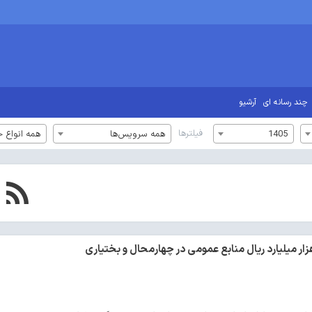
چند رسانه ای
آرشیو
فیلترها
1405
همه سرویس‌ها
همه انواع خ