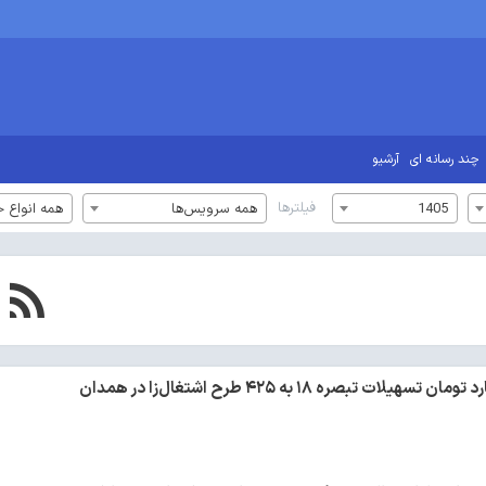
چند رسانه ای
آرشیو
فیلترها
1405
همه سرویس‌ها
همه انواع خ