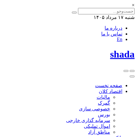
×
شنبه ۱۷ مرداد ۱۴۰۵
درباره ما
تماس با ما
En
shada
صفحه نخست
اقتصاد کلان
مالیات
گمرک
خصوصی سازی
بورس
سرمایه گذاری خارجی
اموال تملیکی
مناطق آزاد