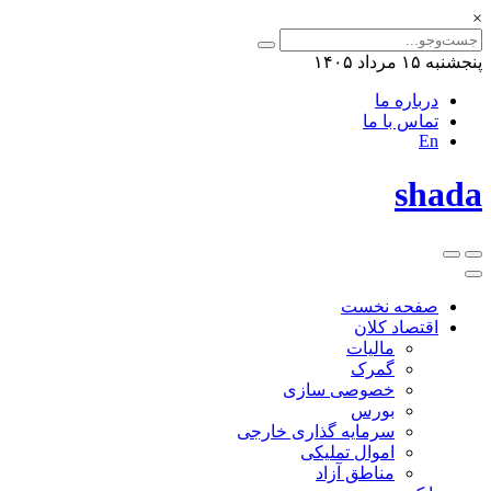
×
پنجشنبه ۱۵ مرداد ۱۴۰۵
درباره ما
تماس با ما
En
shada
صفحه نخست
اقتصاد کلان
مالیات
گمرک
خصوصی سازی
بورس
سرمایه گذاری خارجی
اموال تملیکی
مناطق آزاد