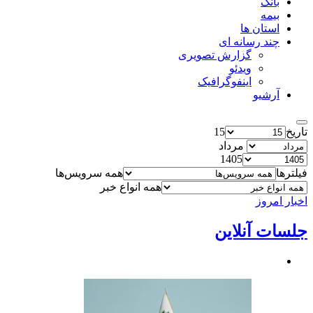
بانک
بیمه
استان ها
چند رسانه ای
گزارش تصویری
ویدئو
اینفوگرافیک
آرشیو
تاریخ
15
مرداد
1405
فیلترها
همه سرویس‌ها
همه انواع خبر
اخبار امروز
جلسات آنلاین