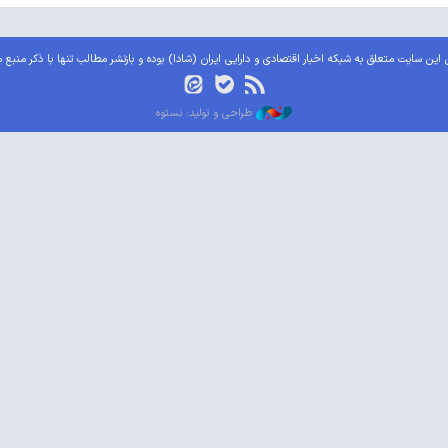
این سایت متعلق به شبکه اخبار اقتصادی و دارایی ایران (شادا) بوده و بازنشر مطالب تنها با ذکر منبع 
طراحی و تولید: نستوه