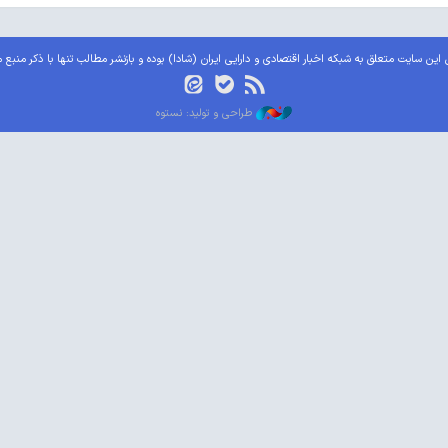
این سایت متعلق به شبکه اخبار اقتصادی و دارایی ایران (شادا) بوده و بازنشر مطالب تنها با ذکر منبع 
طراحی و تولید: نستوه