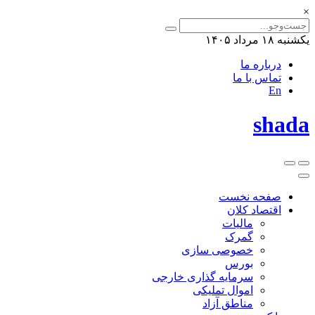
×
یکشنبه ۱۸ مرداد ۱۴۰۵
درباره ما
تماس با ما
En
shada
صفحه نخست
اقتصاد کلان
مالیات
گمرک
خصوصی سازی
بورس
سرمایه گذاری خارجی
اموال تملیکی
مناطق آزاد