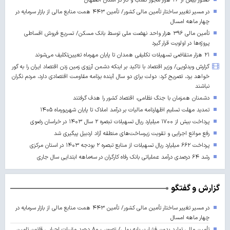
صدور بیش از ۲۶ هزار مجوز کسب‌ و کار در استان اصفهان
در مسیر تغییر ساختار تأمین مالی کشور/ تأمین ۴۴۳ همت منابع مالی از بازار سرمایه در
چهار ماهه امسال
تأمین مالی ۳۹۶ هزار واحد نهضت ملی توسط بانک مسکن/ تسریع فروش اقساطی
پروژه‌ها در اولویت قرار گیرد
۲۱ هزار متقاضی تسهیلات تکلیفی همدان تا پایان مهرماه تعیین‌تکلیف می‌شوند
گزارش ویدئویی/ وزیر اقتصاد با تاکید بر اینکه دشمن آرزوی زمین زدن اقتصاد ایران را به گور
خواهد برد، تصریح کرد: دولت برای دو سال آینده برنامه مقاومت اقتصادی دارد، مردم نگران
نباشند
دشمنان همزمان با جنگ نظامی، اقتصاد کشور را هدف گرفتند
تمدید مهلت تسلیم اظهارنامه مالیات بر درآمد املاک تا پایان شهریورماه ۱۴۰۵
پرداخت بیش از ۱۷۰۰ میلیارد ریال تسهیلات تبصره ۲ سال ۱۴۰۳ در خراسان رضوی
رفع موانع اجرایی و تقویت زیرساخت‌های منطقه آزاد اردبیل پیگیری شد
پرداخت ۶۶۲ میلیارد ریال تسهیلات از منابع تبصره ۲ بودجه ۱۴۰۳ در استان مرکزی
رشد ۶۴ درصدی درآمد عملیاتی بانک رفاه کارگران در سه‌ماهه ابتدایی سال جاری
گزارش و گفتگو
در مسیر تغییر ساختار تأمین مالی کشور/ تأمین ۴۴۳ همت منابع مالی از بازار سرمایه در
چهار ماهه امسال
تأمین مالی تولید بدون فشار بر پایه پولی/ تصویب ۸۰ درصد مقررات اجرایی قانون تامین