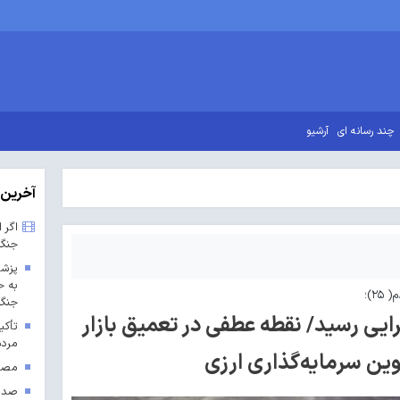
چند رسانه ای
آرشیو
آخرین 
اگر 
جنگ
پزشک
به ح
۲)؛
جنگ 
ایی رسید/ نقطه عطفی در تعمیق بازار
تأکی
مردم
وین سرمایه‌گذاری ارزی
مصوب