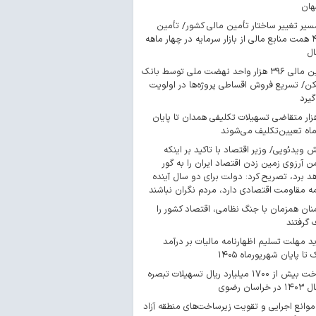
هان
سیر تغییر ساختار تأمین مالی کشور/ تأمین
۴۴۳ همت منابع مالی از بازار سرمایه در چهار ماهه
ال
تأمین مالی ۳۹۶ هزار واحد نهضت ملی توسط بانک
/ تسریع فروش اقساطی پروژه‌ها در اولویت
گیرد
 هزار متقاضی تسهیلات تکلیفی همدان تا پایان
اه تعیین‌تکلیف می‌شوند
ش ویدئویی/ وزیر اقتصاد با تاکید بر اینکه
 آرزوی زمین زدن اقتصاد ایران را به گور
د برد، تصریح کرد: دولت برای دو سال آینده
مه مقاومت اقتصادی دارد، مردم نگران نباشند
ان همزمان با جنگ نظامی، اقتصاد کشور را
گرفتند
د مهلت تسلیم اظهارنامه مالیات بر درآمد
 تا پایان شهریورماه ۱۴۰۵
پرداخت بیش از ۱۷۰۰ میلیارد ریال تسهیلات تبصره
موانع اجرایی و تقویت زیرساخت‌های منطقه آزاد