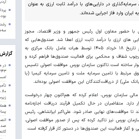
اردب
رمایه‌گذاری در دارایی‌های با درآمد ثابت ارزی به عنوان
ه ایران وارد فاز اجرایی شده‌اند.
بودجه ۱۴۰۳ در 
سه‌م
 با حضور معاون اول رئیس جمهور و وزیر اقتصاد، مجوز
ی‏ های ارزی با درآمد ثابت ارزی اعطا شد. صندوق‌هایی که
شیوه‌نامه پذیرش و صدور مجوز آنها در تاریخ ۱۸ خرداد ۱۴۰۵ توسط هیات عامل بانک مرکزی به
گزارش 
رچوب شفاف و محکمی برای فعالیت صندوق‌ها فراهم کرده و
وار ساخته است. تاکنون سازمان بورس موافقت اصولی تاسیس
در م
 مرتبط با تامین سرمایه ملت و تامین سرمایه کیمیا (با
امس
 ملی) از دریافت‌کنندگان این موافقت اصولی بوده‌اند.
تأمی
۸۰
مالی سازمان بورس، اعلام کرده که هم‌اکنون چهار درخواست
زیرس
دارد. متقاضیان در حال تکمیل فرآیند دریافت اجازه‌نامه
هماه
 تا موافقت‌های نهایی صادر شود. علی‌اکبر ایرانشاهی، رئیس
پسا
سازمان بورس نیز تاکید کرده که پس از صدور موافقت اصولی،
و آغاز فعالیت این صندوق‌ها در دستور کار قرار گرفته است.
گانه