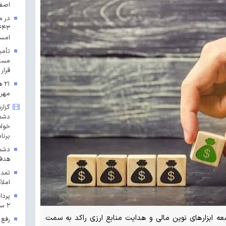
اصف
در م
امس
مسکن
قرار 
۲۱
مهرم
گزار
دشمن
خواه
برنا
دشمن
هدف 
تمدی
املاک
۲ سال ۱۴۰۳ در خراسان رضوی
 ابزارهای نوین مالی و هدایت منابع ارزی راکد به سمت
رفع 