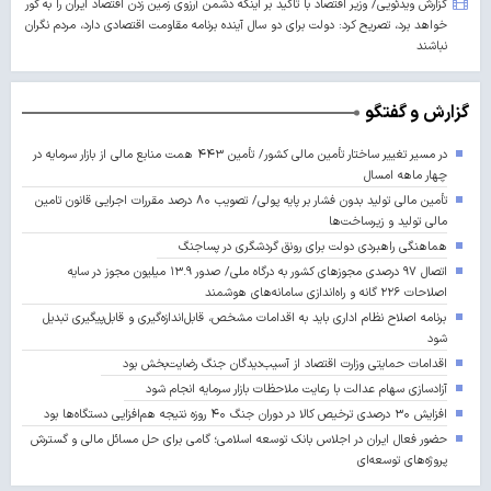
گزارش ویدئویی/ وزیر اقتصاد با تاکید بر اینکه دشمن آرزوی زمین زدن اقتصاد ایران را به گور
خواهد برد، تصریح کرد: دولت برای دو سال آینده برنامه مقاومت اقتصادی دارد، مردم نگران
نباشند
گزارش و گفتگو
در مسیر تغییر ساختار تأمین مالی کشور/ تأمین ۴۴۳ همت منابع مالی از بازار سرمایه در
چهار ماهه امسال
تأمین مالی تولید بدون فشار بر پایه پولی/ تصویب ۸۰ درصد مقررات اجرایی قانون تامین
مالی تولید و زیرساخت‌ها
هماهنگی راهبردی دولت برای رونق گردشگری در پساجنگ
اتصال ۹۷ درصدی مجوزهای کشور به درگاه ملی/ صدور ۱۳.۹ میلیون مجوز در سایه
اصلاحات ۲۲۶ گانه و راه‌اندازی سامانه‌های هوشمند
برنامه اصلاح نظام اداری باید به اقدامات مشخص، قابل‌اندازه‌گیری و قابل‌پیگیری تبدیل
شود
اقدامات حمایتی وزارت اقتصاد از آسیب‌دیدگان جنگ رضایت‌بخش بود
آزادسازی سهام عدالت با رعایت ملاحظات بازار سرمایه انجام شود
افزایش ۳۰ درصدی ترخیص کالا در دوران جنگ ۴۰ روزه نتیجه هم‌افزایی دستگاه‌ها بود
حضور فعال ایران در اجلاس بانک توسعه اسلامی؛ گامی برای حل مسائل مالی و گسترش
پروژه‌های توسعه‌ای