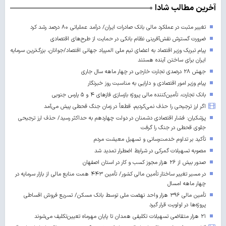
آخرین مطالب شادا
تغییر مثبت در عملکرد مالی بانک صادرات ایران/ درآمد عملیاتی ۸۰ درصد رشد کرد
ضرورت گسترش نقش‌آفرینی نظام بانکی در حمایت از طرح‌های اقتصادی
پیام تبریک وزیر اقتصاد به اعضای تیم ملی المپیاد جهانی اقتصاد/جوانان، بزرگ‌ترین سرمایه
ایران برای ساختن آینده‌ هستند
جهش ۲۸ درصدی تجارت خارجی در چهار ماهه سال جاری
پیام وزیر امور اقتصادی و دارایی به مناسبت روز خبرنگار
بانک تجارت، تأمین‌کننده مالی پروژه بازسازی فازهای ۴ و ۵ پارس جنوبی
اگر ارز ترجیحی را حذف نمی‌کردیم، قطعاً در زمان جنگ قحطی پیش می‌آمد
پزشکیان: فشار اقتصادی دشمنان در دولت چهاردهم به حداکثر رسید/ حذف ارز ترجیحی
جلوی قحطی در جنگ را گرفت
تأکید بر تداوم خدمت‌رسانی و تسهیل معیشت مردم
مصوبه تسهیلات گمرکی در شرایط اضطرار تمدید شد
صدور بیش از ۲۶ هزار مجوز کسب‌ و کار در استان اصفهان
در مسیر تغییر ساختار تأمین مالی کشور/ تأمین ۴۴۳ همت منابع مالی از بازار سرمایه در
چهار ماهه امسال
تأمین مالی ۳۹۶ هزار واحد نهضت ملی توسط بانک مسکن/ تسریع فروش اقساطی
پروژه‌ها در اولویت قرار گیرد
۲۱ هزار متقاضی تسهیلات تکلیفی همدان تا پایان مهرماه تعیین‌تکلیف می‌شوند