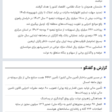
نباشند
دشمنان همزمان با جنگ نظامی، اقتصاد کشور را هدف گرفتند
تمدید مهلت تسلیم اظهارنامه مالیات بر درآمد املاک تا پایان شهریورماه ۱۴۰۵
پرداخت بیش از ۱۷۰۰ میلیارد ریال تسهیلات تبصره ۲ سال ۱۴۰۳ در خراسان رضوی
رفع موانع اجرایی و تقویت زیرساخت‌های منطقه آزاد اردبیل پیگیری شد
پرداخت ۶۶۲ میلیارد ریال تسهیلات از منابع تبصره ۲ بودجه ۱۴۰۳ در استان مرکزی
رشد ۶۴ درصدی درآمد عملیاتی بانک رفاه کارگران در سه‌ماهه ابتدایی سال جاری
بسیج تمام‌عیار ظرفیت‌های بیمه ایران برای امنیت خاطر زائران اربعین
شناسایی ۲۲۰۰ میلیارد ریال املاک مازاد دولتی در خمینی‌شهر برای مولدسازی
عرضه و واگذاری برخی از سهام و بنگاه متعلق به دولت
گزارش و گفتگو
در مسیر تغییر ساختار تأمین مالی کشور/ تأمین ۴۴۳ همت منابع مالی از بازار سرمایه در
چهار ماهه امسال
تأمین مالی تولید بدون فشار بر پایه پولی/ تصویب ۸۰ درصد مقررات اجرایی قانون تامین
مالی تولید و زیرساخت‌ها
هماهنگی راهبردی دولت برای رونق گردشگری در پساجنگ
اتصال ۹۷ درصدی مجوزهای کشور به درگاه ملی/ صدور ۱۳.۹ میلیون مجوز در سایه
اصلاحات ۲۲۶ گانه و راه‌اندازی سامانه‌های هوشمند