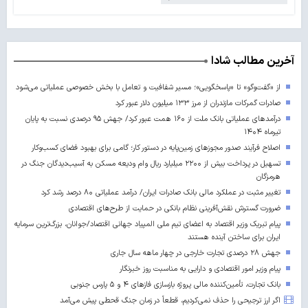
آخرین مطالب شادا
از «گفت‌وگو» تا «پاسخگویی»؛ مسیر شفافیت و تعامل با بخش خصوصی عملیاتی می‌شود
صادرات گمرکات مازندران از مرز ۱۳۳ میلیون دلار عبور کرد
درآمدهای عملیاتی بانک ملت از ۱۶۰ همت عبور کرد/ جهش ۹۵ درصدی نسبت به پایان
تیرماه ۱۴۰۴
اصلاح فرآیند صدور مجوزهای زمین‌پایه در دستور کار؛ گامی برای بهبود فضای کسب‌وکار
تسهیل در پرداخت بیش از ۲۲۰۰ میلیارد ریال وام ودیعه مسکن به آسیب‌دیدگان جنگ در
هرمزگان
تغییر مثبت در عملکرد مالی بانک صادرات ایران/ درآمد عملیاتی ۸۰ درصد رشد کرد
ضرورت گسترش نقش‌آفرینی نظام بانکی در حمایت از طرح‌های اقتصادی
پیام تبریک وزیر اقتصاد به اعضای تیم ملی المپیاد جهانی اقتصاد/جوانان، بزرگ‌ترین سرمایه
ایران برای ساختن آینده‌ هستند
جهش ۲۸ درصدی تجارت خارجی در چهار ماهه سال جاری
پیام وزیر امور اقتصادی و دارایی به مناسبت روز خبرنگار
بانک تجارت، تأمین‌کننده مالی پروژه بازسازی فازهای ۴ و ۵ پارس جنوبی
اگر ارز ترجیحی را حذف نمی‌کردیم، قطعاً در زمان جنگ قحطی پیش می‌آمد