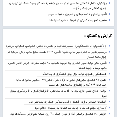
پزشکیان: فشار اقتصادی دشمنان در دولت چهاردهم به حداکثر رسید/ حذف ارز ترجیحی
جلوی قحطی در جنگ را گرفت
تأکید بر تداوم خدمت‌رسانی و تسهیل معیشت مردم
مصوبه تسهیلات گمرکی در شرایط اضطرار تمدید شد
گزارش و گفتگو
از «گفت‌وگو» تا «پاسخگویی»؛ مسیر شفافیت و تعامل با بخش خصوصی عملیاتی می‌شود
در مسیر تغییر ساختار تأمین مالی کشور/ تأمین ۴۴۳ همت منابع مالی از بازار سرمایه در
چهار ماهه امسال
تأمین مالی تولید بدون فشار بر پایه پولی/ تصویب ۸۰ درصد مقررات اجرایی قانون تامین
مالی تولید و زیرساخت‌ها
هماهنگی راهبردی دولت برای رونق گردشگری در پساجنگ
اتصال ۹۷ درصدی مجوزهای کشور به درگاه ملی/ صدور ۱۳.۹ میلیون مجوز در سایه
اصلاحات ۲۲۶ گانه و راه‌اندازی سامانه‌های هوشمند
برنامه اصلاح نظام اداری باید به اقدامات مشخص، قابل‌اندازه‌گیری و قابل‌پیگیری تبدیل
شود
اقدامات حمایتی وزارت اقتصاد از آسیب‌دیدگان جنگ رضایت‌بخش بود
آزادسازی سهام عدالت با رعایت ملاحظات بازار سرمایه انجام شود
افزایش ۳۰ درصدی ترخیص کالا در دوران جنگ ۴۰ روزه نتیجه هم‌افزایی دستگاه‌ها بود