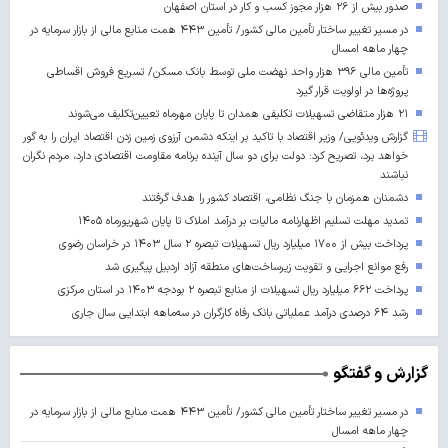
صدور بیش از ۲۶ هزار مجوز کسب‌ و کار در استان اصفهان
در مسیر تغییر ساختار تأمین مالی کشور/ تأمین ۴۴۳ همت منابع مالی از بازار سرمایه در
چهار ماهه امسال
تأمین مالی ۳۹۶ هزار واحد نهضت ملی توسط بانک مسکن/ تسریع فروش اقساطی
پروژه‌ها در اولویت قرار گیرد
۲۱ هزار متقاضی تسهیلات تکلیفی همدان تا پایان مهرماه تعیین‌تکلیف می‌شوند
گزارش ویدئویی/ وزیر اقتصاد با تاکید بر اینکه دشمن آرزوی زمین زدن اقتصاد ایران را به گور
خواهد برد، تصریح کرد: دولت برای دو سال آینده برنامه مقاومت اقتصادی دارد، مردم نگران
نباشند
دشمنان همزمان با جنگ نظامی، اقتصاد کشور را هدف گرفتند
تمدید مهلت تسلیم اظهارنامه مالیات بر درآمد املاک تا پایان شهریورماه ۱۴۰۵
پرداخت بیش از ۱۷۰۰ میلیارد ریال تسهیلات تبصره ۲ سال ۱۴۰۳ در خراسان رضوی
رفع موانع اجرایی و تقویت زیرساخت‌های منطقه آزاد اردبیل پیگیری شد
پرداخت ۶۶۲ میلیارد ریال تسهیلات از منابع تبصره ۲ بودجه ۱۴۰۳ در استان مرکزی
رشد ۶۴ درصدی درآمد عملیاتی بانک رفاه کارگران در سه‌ماهه ابتدایی سال جاری
گزارش و گفتگو
در مسیر تغییر ساختار تأمین مالی کشور/ تأمین ۴۴۳ همت منابع مالی از بازار سرمایه در
چهار ماهه امسال