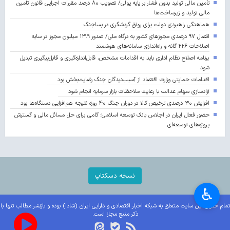
تأمین مالی تولید بدون فشار بر پایه پولی/ تصویب ۸۰ درصد مقررات اجرایی قانون تامین
مالی تولید و زیرساخت‌ها
هماهنگی راهبردی دولت برای رونق گردشگری در پساجنگ
اتصال ۹۷ درصدی مجوزهای کشور به درگاه ملی/ صدور ۱۳.۹ میلیون مجوز در سایه
اصلاحات ۲۲۶ گانه و راه‌اندازی سامانه‌های هوشمند
برنامه اصلاح نظام اداری باید به اقدامات مشخص، قابل‌اندازه‌گیری و قابل‌پیگیری تبدیل
شود
اقدامات حمایتی وزارت اقتصاد از آسیب‌دیدگان جنگ رضایت‌بخش بود
آزادسازی سهام عدالت با رعایت ملاحظات بازار سرمایه انجام شود
افزایش ۳۰ درصدی ترخیص کالا در دوران جنگ ۴۰ روزه نتیجه هم‌افزایی دستگاه‌ها بود
حضور فعال ایران در اجلاس بانک توسعه اسلامی؛ گامی برای حل مسائل مالی و گسترش
پروژه‌های توسعه‌ای
نسخه دسکتاپ
♿︎
تمام حقوق این سایت متعلق به شبکه اخبار اقتصادی و دارایی ایران (شادا) بوده و بازنشر مطالب تنها با
ذکر منبع مجاز است.