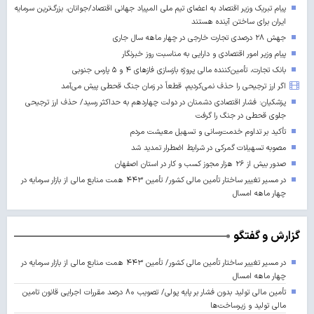
پیام تبریک وزیر اقتصاد به اعضای تیم ملی المپیاد جهانی اقتصاد/جوانان، بزرگ‌ترین سرمایه
ایران برای ساختن آینده‌ هستند
جهش ۲۸ درصدی تجارت خارجی در چهار ماهه سال جاری
پیام وزیر امور اقتصادی و دارایی به مناسبت روز خبرنگار
بانک تجارت، تأمین‌کننده مالی پروژه بازسازی فازهای ۴ و ۵ پارس جنوبی
اگر ارز ترجیحی را حذف نمی‌کردیم، قطعاً در زمان جنگ قحطی پیش می‌آمد
پزشکیان: فشار اقتصادی دشمنان در دولت چهاردهم به حداکثر رسید/ حذف ارز ترجیحی
جلوی قحطی در جنگ را گرفت
تأکید بر تداوم خدمت‌رسانی و تسهیل معیشت مردم
مصوبه تسهیلات گمرکی در شرایط اضطرار تمدید شد
صدور بیش از ۲۶ هزار مجوز کسب‌ و کار در استان اصفهان
در مسیر تغییر ساختار تأمین مالی کشور/ تأمین ۴۴۳ همت منابع مالی از بازار سرمایه در
چهار ماهه امسال
گزارش و گفتگو
در مسیر تغییر ساختار تأمین مالی کشور/ تأمین ۴۴۳ همت منابع مالی از بازار سرمایه در
چهار ماهه امسال
تأمین مالی تولید بدون فشار بر پایه پولی/ تصویب ۸۰ درصد مقررات اجرایی قانون تامین
مالی تولید و زیرساخت‌ها