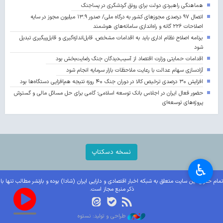
هماهنگی راهبردی دولت برای رونق گردشگری در پساجنگ
اتصال ۹۷ درصدی مجوزهای کشور به درگاه ملی/ صدور ۱۳.۹ میلیون مجوز در سایه
اصلاحات ۲۲۶ گانه و راه‌اندازی سامانه‌های هوشمند
برنامه اصلاح نظام اداری باید به اقدامات مشخص، قابل‌اندازه‌گیری و قابل‌پیگیری تبدیل
شود
اقدامات حمایتی وزارت اقتصاد از آسیب‌دیدگان جنگ رضایت‌بخش بود
آزادسازی سهام عدالت با رعایت ملاحظات بازار سرمایه انجام شود
افزایش ۳۰ درصدی ترخیص کالا در دوران جنگ ۴۰ روزه نتیجه هم‌افزایی دستگاه‌ها بود
حضور فعال ایران در اجلاس بانک توسعه اسلامی؛ گامی برای حل مسائل مالی و گسترش
پروژه‌های توسعه‌ای
نسخه دسکتاپ
♿︎
تمام حقوق این سایت متعلق به شبکه اخبار اقتصادی و دارایی ایران (شادا) بوده و بازنشر مطالب تنها با
ذکر منبع مجاز است.
طراحی و تولید: نستوه