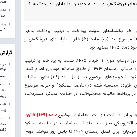
هدف 
موضوع بند (پ) ماده (۵) قانون پایانه‌های فروشگاهی و سامانه مودیان تا پایان روز دوشنبه ۱۱
تمدی
املاک
۲ سال ۱۴۰۳ در خراسان رضوی
شور طی بخشنامه‌ای، مهلت پرداخت یا ترتیب پرداخت بدهی
مالیات بر ارزش افزوده دوره زمستان ۱۴۰۴ موضوع بند (پ) ماده (۵) قانون پایانه‌های فروشگاهی و
گزارش 
بر این اساس، اگر مودیان حداکثر تا پایان روز دوشنبه مورخ ۱۱ خرداد ۱۴۰۵، نسبت به پرداخت یا ترتیب
در م
پرداخت بدهی مالیات بر ارزش افزوده دوره مالیاتی زمستان ۱۴۰۴ از طریق سامانه مودیان اقدام کنند،
امس
ادارات امور مالیاتی ترتیبی اتخاذ خواهند کرد تا جریمه‌های موضوع بند (ب) ماده (۳۶) قانون مالیات
تأمی
رزش افزوده محاسبه شده در خلاصه عملکرد) و جرایم موضوع
۸۰
تاخیر در پرداخت مالیات محاسبه‌شده در خلاصه عملکرد مستردشده
زیرس
هماه
پسا
زه زمانی دریافت فهرست معاملات موضوع
ماده (۱۶۹) قانون
 الکترونیکی «جزییات اطلاعات معاملات» در خلاصه عملکرد
گانه
مالیات بر ارزش افزوده در کارپوشه سامانه مودیان، برای فصل زمستان ۱۴۰۴ تا پایان روز دوشنبه مورخ