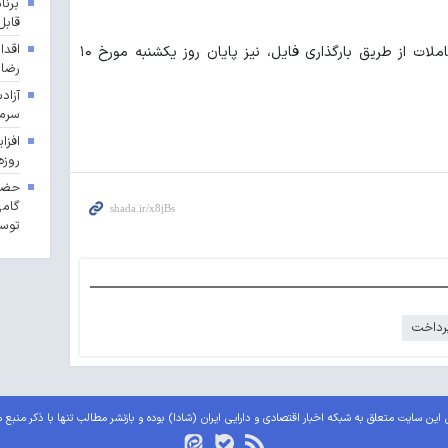
برنا
قابل
اقدا
آخرین مهلت تکمیل جزییات اطلاعات معاملات از طریق بارگذاری فایل، نیز پایان روز یکشنبه مورخ ۱۰
رضا
آزاد
سرما
روزه
حضور
گامی
توسع
رداخت
این سایت متعلق به شبکه اخبار اقتصادی و دارایی ایران (شادا) بوده و بازنشر مطالب تنها با ذکر منبع 