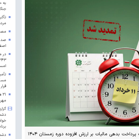
به ح
جنگ 
تأکی
مردم
مصوب
اصف
در م
امس
مسکن
قرار 
۲۱
مهرم
گزار
دشمن
خواه
برنا
در راستای تکریم مودیان مالیاتی، مهلت پرداخت بدهی مالیات بر ارزش افزوده دوره زمستان ۱۴۰۴
دشمن