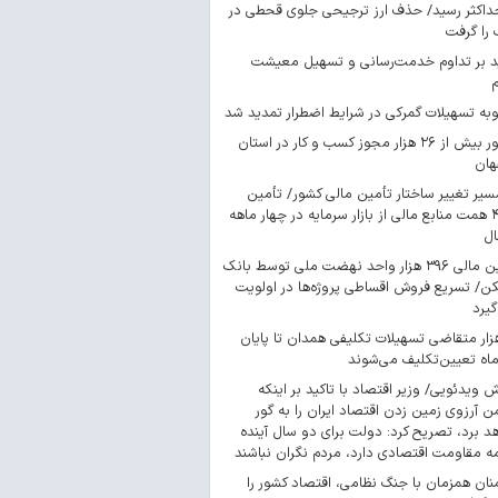
داکثر رسید/ حذف ارز ترجیحی جلوی قحطی در
را گرفت
د بر تداوم خدمت‌رسانی و تسهیل معیشت
ه تسهیلات گمرکی در شرایط اضطرار تمدید شد
صدور بیش از ۲۶ هزار مجوز کسب‌ و کار در استان
هان
سیر تغییر ساختار تأمین مالی کشور/ تأمین
۴۴۳ همت منابع مالی از بازار سرمایه در چهار ماهه
ال
تأمین مالی ۳۹۶ هزار واحد نهضت ملی توسط بانک
/ تسریع فروش اقساطی پروژه‌ها در اولویت
گیرد
 هزار متقاضی تسهیلات تکلیفی همدان تا پایان
اه تعیین‌تکلیف می‌شوند
ش ویدئویی/ وزیر اقتصاد با تاکید بر اینکه
 آرزوی زمین زدن اقتصاد ایران را به گور
د برد، تصریح کرد: دولت برای دو سال آینده
مه مقاومت اقتصادی دارد، مردم نگران نباشند
ان همزمان با جنگ نظامی، اقتصاد کشور را