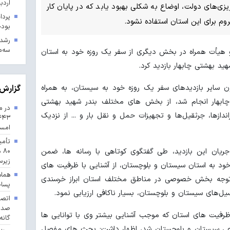
اردب
‌ریزی‌های دولت، اوضاع به شکلی بهبود یابد که در پایان کار
م برای این استان استفاده نشود.
بودجه ۱۴۰۳ در 
سه‌م
 و هیأت همراه در بخش دیگری از سفر یک روزه خود به استان
ید بهشتی چابهار بازدید کرد.
ون سایر بازدیدهای سفر یک روزه خود به سیستان، به همراه
گزارش 
 چابهار انجام شد، از بخش های مختلف بندر شهید بهشتی
در م
اندازها، جرثقیل‌ها و تجهیزات حمل و نقل بار و ... از نزدیک
امس
تأمی
جریان این بازدید، طی گفتگوی کوتاهی با رسانه ها، ضمن
۸۰
زیرس
خود به استان سیستان و بلوچستان، از آشنایی با ظرفیت های
هماه
 توجه بخش خصوصی در مناطق مختلف استان ابراز خرسندی
پسا
سیل‌های سیستان و بلوچستان، بسیار ناکافی ارزیابی نمود.
از ظرفیت های استان که موجب آشنایی بیشتر وی با توانایی ها
گانه
اعی سیستان و بلوچستان شد، اظهار داشت: بحث های مفصل