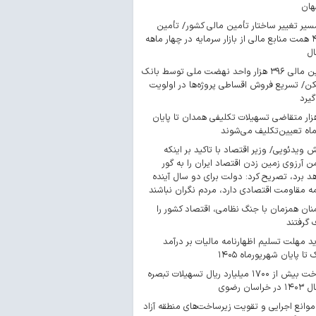
هان
سیر تغییر ساختار تأمین مالی کشور/ تأمین
۴۴۳ همت منابع مالی از بازار سرمایه در چهار ماهه
ال
تأمین مالی ۳۹۶ هزار واحد نهضت ملی توسط بانک
/ تسریع فروش اقساطی پروژه‌ها در اولویت
گیرد
 هزار متقاضی تسهیلات تکلیفی همدان تا پایان
اه تعیین‌تکلیف می‌شوند
ش ویدئویی/ وزیر اقتصاد با تاکید بر اینکه
 آرزوی زمین زدن اقتصاد ایران را به گور
د برد، تصریح کرد: دولت برای دو سال آینده
مه مقاومت اقتصادی دارد، مردم نگران نباشند
ان همزمان با جنگ نظامی، اقتصاد کشور را
گرفتند
د مهلت تسلیم اظهارنامه مالیات بر درآمد
 تا پایان شهریورماه ۱۴۰۵
پرداخت بیش از ۱۷۰۰ میلیارد ریال تسهیلات تبصره
موانع اجرایی و تقویت زیرساخت‌های منطقه آزاد