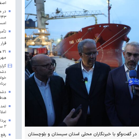
اصف
در م
امس
مسکن
قرار 
۲۱
مهرم
گزار
دشمن
خواه
برنا
دشمن
هدف 
تمدی
املاک
۲ سال ۱۴۰۳ در خراسان رضوی
 در گفت‌وگو با خبرنگاران محلی استان سیستان و بلوچستان
رفع 