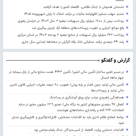
نباشند
دشمنان همزمان با جنگ نظامی، اقتصاد کشور را هدف گرفتند
تمدید مهلت تسلیم اظهارنامه مالیات بر درآمد املاک تا پایان شهریورماه ۱۴۰۵
پرداخت بیش از ۱۷۰۰ میلیارد ریال تسهیلات تبصره ۲ سال ۱۴۰۳ در خراسان رضوی
رفع موانع اجرایی و تقویت زیرساخت‌های منطقه آزاد اردبیل پیگیری شد
پرداخت ۶۶۲ میلیارد ریال تسهیلات از منابع تبصره ۲ بودجه ۱۴۰۳ در استان مرکزی
رشد ۶۴ درصدی درآمد عملیاتی بانک رفاه کارگران در سه‌ماهه ابتدایی سال جاری
گزارش و گفتگو
در مسیر تغییر ساختار تأمین مالی کشور/ تأمین ۴۴۳ همت منابع مالی از بازار سرمایه در
چهار ماهه امسال
تأمین مالی تولید بدون فشار بر پایه پولی/ تصویب ۸۰ درصد مقررات اجرایی قانون تامین
مالی تولید و زیرساخت‌ها
هماهنگی راهبردی دولت برای رونق گردشگری در پساجنگ
اتصال ۹۷ درصدی مجوزهای کشور به درگاه ملی/ صدور ۱۳.۹ میلیون مجوز در سایه
اصلاحات ۲۲۶ گانه و راه‌اندازی سامانه‌های هوشمند
برنامه اصلاح نظام اداری باید به اقدامات مشخص، قابل‌اندازه‌گیری و قابل‌پیگیری تبدیل
شود
اقدامات حمایتی وزارت اقتصاد از آسیب‌دیدگان جنگ رضایت‌بخش بود