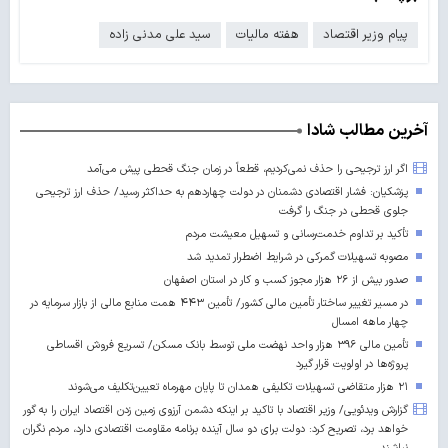
پیام وزیر اقتصاد
هفته مالیات
سید علی مدنی زاده
آخرین مطالب شادا
اگر ارز ترجیحی را حذف نمی‌کردیم، قطعاً در زمان جنگ قحطی پیش می‌آمد
پزشکیان: فشار اقتصادی دشمنان در دولت چهاردهم به حداکثر رسید/ حذف ارز ترجیحی
جلوی قحطی در جنگ را گرفت
تأکید بر تداوم خدمت‌رسانی و تسهیل معیشت مردم
مصوبه تسهیلات گمرکی در شرایط اضطرار تمدید شد
صدور بیش از ۲۶ هزار مجوز کسب‌ و کار در استان اصفهان
در مسیر تغییر ساختار تأمین مالی کشور/ تأمین ۴۴۳ همت منابع مالی از بازار سرمایه در
چهار ماهه امسال
تأمین مالی ۳۹۶ هزار واحد نهضت ملی توسط بانک مسکن/ تسریع فروش اقساطی
پروژه‌ها در اولویت قرار گیرد
۲۱ هزار متقاضی تسهیلات تکلیفی همدان تا پایان مهرماه تعیین‌تکلیف می‌شوند
گزارش ویدئویی/ وزیر اقتصاد با تاکید بر اینکه دشمن آرزوی زمین زدن اقتصاد ایران را به گور
خواهد برد، تصریح کرد: دولت برای دو سال آینده برنامه مقاومت اقتصادی دارد، مردم نگران