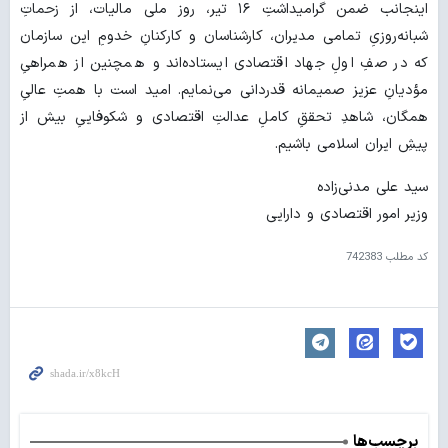
اینجانب ضمن گرامیداشتِ ۱۶ تیر، روز ملی مالیات، از زحماتِ
شبانه‌روزیِ تمامی مدیران، کارشناسان و کارکنانِ خدومِ این سازمان
که در صفِ اولِ جهاد اقتصادی ایستاده‌اند و همچنین از همراهیِ
مؤدیانِ عزیز صمیمانه قدردانی می‌نمایم. امید است با همتِ عالیِ
همگان، شاهدِ تحققِ کاملِ عدالتِ اقتصادی و شکوفاییِ بیش از
پیشِ ایران اسلامی باشیم.
سید علی مدنی‌زاده
وزیر امور اقتصادی و دارایی
کد مطلب
742383
برچسب‌ها