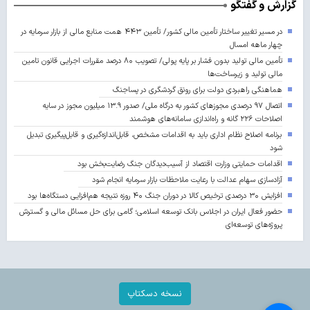
گزارش و گفتگو
در مسیر تغییر ساختار تأمین مالی کشور/ تأمین ۴۴۳ همت منابع مالی از بازار سرمایه در
چهار ماهه امسال
تأمین مالی تولید بدون فشار بر پایه پولی/ تصویب ۸۰ درصد مقررات اجرایی قانون تامین
مالی تولید و زیرساخت‌ها
هماهنگی راهبردی دولت برای رونق گردشگری در پساجنگ
اتصال ۹۷ درصدی مجوزهای کشور به درگاه ملی/ صدور ۱۳.۹ میلیون مجوز در سایه
اصلاحات ۲۲۶ گانه و راه‌اندازی سامانه‌های هوشمند
برنامه اصلاح نظام اداری باید به اقدامات مشخص، قابل‌اندازه‌گیری و قابل‌پیگیری تبدیل
شود
اقدامات حمایتی وزارت اقتصاد از آسیب‌دیدگان جنگ رضایت‌بخش بود
آزادسازی سهام عدالت با رعایت ملاحظات بازار سرمایه انجام شود
افزایش ۳۰ درصدی ترخیص کالا در دوران جنگ ۴۰ روزه نتیجه هم‌افزایی دستگاه‌ها بود
حضور فعال ایران در اجلاس بانک توسعه اسلامی؛ گامی برای حل مسائل مالی و گسترش
پروژه‌های توسعه‌ای
نسخه دسکتاپ