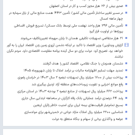
صدور بیش از ۲۶ هزار مجوز کسب‌ و کار در استان اصفهان
در مسیر تغییر ساختار تأمین مالی کشور/ تأمین ۴۴۳ همت منابع مالی از بازار سرمایه در
چهار ماهه امسال
تأمین مالی ۳۹۶ هزار واحد نهضت ملی توسط بانک مسکن/ تسریع فروش اقساطی
پروژه‌ها در اولویت قرار گیرد
۲۱ هزار متقاضی تسهیلات تکلیفی همدان تا پایان مهرماه تعیین‌تکلیف می‌شوند
گزارش ویدئویی/ وزیر اقتصاد با تاکید بر اینکه دشمن آرزوی زمین زدن اقتصاد ایران را به گور
خواهد برد، تصریح کرد: دولت برای دو سال آینده برنامه مقاومت اقتصادی دارد، مردم نگران
نباشند
دشمنان همزمان با جنگ نظامی، اقتصاد کشور را هدف گرفتند
تمدید مهلت تسلیم اظهارنامه مالیات بر درآمد املاک تا پایان شهریورماه ۱۴۰۵
پرداخت بیش از ۱۷۰۰ میلیارد ریال تسهیلات تبصره ۲ سال ۱۴۰۳ در خراسان رضوی
رفع موانع اجرایی و تقویت زیرساخت‌های منطقه آزاد اردبیل پیگیری شد
پرداخت ۶۶۲ میلیارد ریال تسهیلات از منابع تبصره ۲ بودجه ۱۴۰۳ در استان مرکزی
رشد ۶۴ درصدی درآمد عملیاتی بانک رفاه کارگران در سه‌ماهه ابتدایی سال جاری
بسیج تمام‌عیار ظرفیت‌های بیمه ایران برای امنیت خاطر زائران اربعین
شناسایی ۲۲۰۰ میلیارد ریال املاک مازاد دولتی در خمینی‌شهر برای مولدسازی
عرضه و واگذاری برخی از سهام و بنگاه متعلق به دولت