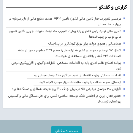
گزارش و گفتگو
در مسیر تغییر ساختار تأمین مالی کشور/ تأمین ۴۴۳ همت منابع مالی از بازار سرمایه در
چهار ماهه امسال
تأمین مالی تولید بدون فشار بر پایه پولی/ تصویب ۸۰ درصد مقررات اجرایی قانون تامین
مالی تولید و زیرساخت‌ها
هماهنگی راهبردی دولت برای رونق گردشگری در پساجنگ
اتصال ۹۷ درصدی مجوزهای کشور به درگاه ملی/ صدور ۱۳.۹ میلیون مجوز در سایه
اصلاحات ۲۲۶ گانه و راه‌اندازی سامانه‌های هوشمند
برنامه اصلاح نظام اداری باید به اقدامات مشخص، قابل‌اندازه‌گیری و قابل‌پیگیری تبدیل
شود
اقدامات حمایتی وزارت اقتصاد از آسیب‌دیدگان جنگ رضایت‌بخش بود
آزادسازی سهام عدالت با رعایت ملاحظات بازار سرمایه انجام شود
افزایش ۳۰ درصدی ترخیص کالا در دوران جنگ ۴۰ روزه نتیجه هم‌افزایی دستگاه‌ها بود
حضور فعال ایران در اجلاس بانک توسعه اسلامی؛ گامی برای حل مسائل مالی و گسترش
پروژه‌های توسعه‌ای
نسخه دسکتاپ