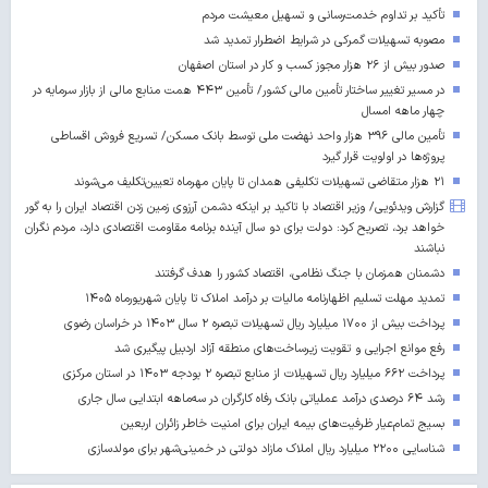
تأکید بر تداوم خدمت‌رسانی و تسهیل معیشت مردم
مصوبه تسهیلات گمرکی در شرایط اضطرار تمدید شد
صدور بیش از ۲۶ هزار مجوز کسب‌ و کار در استان اصفهان
در مسیر تغییر ساختار تأمین مالی کشور/ تأمین ۴۴۳ همت منابع مالی از بازار سرمایه در
چهار ماهه امسال
تأمین مالی ۳۹۶ هزار واحد نهضت ملی توسط بانک مسکن/ تسریع فروش اقساطی
پروژه‌ها در اولویت قرار گیرد
۲۱ هزار متقاضی تسهیلات تکلیفی همدان تا پایان مهرماه تعیین‌تکلیف می‌شوند
گزارش ویدئویی/ وزیر اقتصاد با تاکید بر اینکه دشمن آرزوی زمین زدن اقتصاد ایران را به گور
خواهد برد، تصریح کرد: دولت برای دو سال آینده برنامه مقاومت اقتصادی دارد، مردم نگران
نباشند
دشمنان همزمان با جنگ نظامی، اقتصاد کشور را هدف گرفتند
تمدید مهلت تسلیم اظهارنامه مالیات بر درآمد املاک تا پایان شهریورماه ۱۴۰۵
پرداخت بیش از ۱۷۰۰ میلیارد ریال تسهیلات تبصره ۲ سال ۱۴۰۳ در خراسان رضوی
رفع موانع اجرایی و تقویت زیرساخت‌های منطقه آزاد اردبیل پیگیری شد
پرداخت ۶۶۲ میلیارد ریال تسهیلات از منابع تبصره ۲ بودجه ۱۴۰۳ در استان مرکزی
رشد ۶۴ درصدی درآمد عملیاتی بانک رفاه کارگران در سه‌ماهه ابتدایی سال جاری
بسیج تمام‌عیار ظرفیت‌های بیمه ایران برای امنیت خاطر زائران اربعین
شناسایی ۲۲۰۰ میلیارد ریال املاک مازاد دولتی در خمینی‌شهر برای مولدسازی