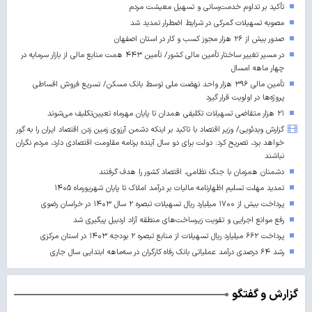
تأکید بر تداوم خدمت‌رسانی و تسهیل معیشت مردم
مصوبه تسهیلات گمرکی در شرایط اضطرار تمدید شد
صدور بیش از ۲۶ هزار مجوز کسب‌ و کار در استان اصفهان
در مسیر تغییر ساختار تأمین مالی کشور/ تأمین ۴۴۳ همت منابع مالی از بازار سرمایه در
چهار ماهه امسال
تأمین مالی ۳۹۶ هزار واحد نهضت ملی توسط بانک مسکن/ تسریع فروش اقساطی
پروژه‌ها در اولویت قرار گیرد
۲۱ هزار متقاضی تسهیلات تکلیفی همدان تا پایان مهرماه تعیین‌تکلیف می‌شوند
گزارش ویدئویی/ وزیر اقتصاد با تاکید بر اینکه دشمن آرزوی زمین زدن اقتصاد ایران را به گور
خواهد برد، تصریح کرد: دولت برای دو سال آینده برنامه مقاومت اقتصادی دارد، مردم نگران
نباشند
دشمنان همزمان با جنگ نظامی، اقتصاد کشور را هدف گرفتند
تمدید مهلت تسلیم اظهارنامه مالیات بر درآمد املاک تا پایان شهریورماه ۱۴۰۵
پرداخت بیش از ۱۷۰۰ میلیارد ریال تسهیلات تبصره ۲ سال ۱۴۰۳ در خراسان رضوی
رفع موانع اجرایی و تقویت زیرساخت‌های منطقه آزاد اردبیل پیگیری شد
پرداخت ۶۶۲ میلیارد ریال تسهیلات از منابع تبصره ۲ بودجه ۱۴۰۳ در استان مرکزی
رشد ۶۴ درصدی درآمد عملیاتی بانک رفاه کارگران در سه‌ماهه ابتدایی سال جاری
گزارش و گفتگو