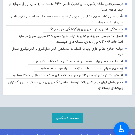
در مسیر تغییر ساختار تأمین مالی کشور/ تأمین ۴۴۳ همت منابع مالی از بازار سرمایه در
چهار ماهه امسال
تأمین مالی تولید بدون فشار بر پایه پولی/ تصویب ۸۰ درصد مقررات اجرایی قانون تامین
مالی تولید و زیرساخت‌ها
هماهنگی راهبردی دولت برای رونق گردشگری در پساجنگ
اتصال ۹۷ درصدی مجوزهای کشور به درگاه ملی/ صدور ۱۳.۹ میلیون مجوز در سایه
اصلاحات ۲۲۶ گانه و راه‌اندازی سامانه‌های هوشمند
برنامه اصلاح نظام اداری باید به اقدامات مشخص، قابل‌اندازه‌گیری و قابل‌پیگیری تبدیل
شود
اقدامات حمایتی وزارت اقتصاد از آسیب‌دیدگان جنگ رضایت‌بخش بود
آزادسازی سهام عدالت با رعایت ملاحظات بازار سرمایه انجام شود
افزایش ۳۰ درصدی ترخیص کالا در دوران جنگ ۴۰ روزه نتیجه هم‌افزایی دستگاه‌ها بود
حضور فعال ایران در اجلاس بانک توسعه اسلامی؛ گامی برای حل مسائل مالی و گسترش
پروژه‌های توسعه‌ای
نسخه دسکتاپ
♿︎