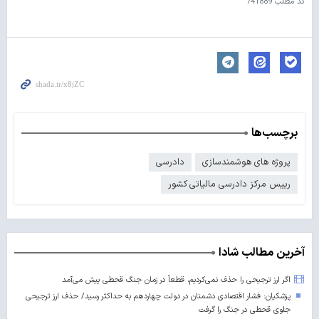
کد مطلب
741889
برچسب‌ها
پروژه های هوشمندسازی
دادرسی
رییس مرکز دادرسی مالیاتی کشور
آخرین مطالب شادا
اگر ارز ترجیحی را حذف نمی‌کردیم، قطعاً در زمان جنگ قحطی پیش می‌آمد
پزشکیان: فشار اقتصادی دشمنان در دولت چهاردهم به حداکثر رسید/ حذف ارز ترجیحی
جلوی قحطی در جنگ را گرفت