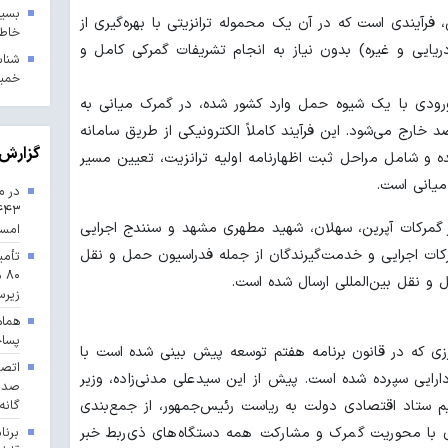
بسیج
فرآیندی است که در آن یک محموله ترانزیتی با بهره‌گیری از
خاطر
ریایی و غیره) بدون نیاز به انجام تشریفات گمرکی کامل و
خمین
رودی با یک شیوه حمل وارد کشور شده، در گمرک میانی به
رج می‌شود. این فرآیند کاملاً الکترونیکی از طریق سامانه
گزارش 
ه و شامل مراحل ثبت اظهارنامه اولیه ترانزیت، تعیین مسیر
میانی است.
در م
ر گمرکات آپرین، سهلان، شهید مطهری مشهد و سنندج اجرایی
امس
کات اجرایی و خدمت‌گیرندگان از جمله فدراسیون حمل و نقل
تأمی
۸۰
و نقل بین‌المللی ارسال شده است.
زیرس
هماه
پسا
زی که در قانون برنامه هفتم توسعه پیش بینی شده است با
رایی سپرده شده است. پیش از این سیدعلی مدنی‌زاده، وزیر
میم ستاد اقتصادی دولت به ریاست رئیس‌جمهور، از جمع‌بندی
گانه
 با محوریت گمرک و مشارکت همه دستگاه‌های ذی‌ربط خبر
برنا