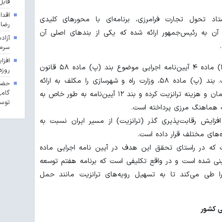
قابل
اقدا
 تحول تجارت فرامرزی، برنامه‌ای با محورهای کلیدی
رضا
آن به رئیس‌جمهور ارائه شده که یکی از بندهای اصلی آن
آزاد
سرما
پروژه حمل ترکیبی در واقع اجرای بند (۱۲) ماده ۴ آیین‌نامه اجرایی موضوع بند (پ) ماده ۵۸ قانون
روزه
برنامه پنج‌ساله هفتم پیشرفت کشور است. بند (پ) ماده ۵۸، وزارت راه و شهرسازی را مکلف به ارائه
حضور
گامی
مشوق‌ها و حمایت‌های لازم برای کاهش زمان و هزینه ترانزیت کرده و بند ۱۲ آیین‌نامه به طور خاص به
توسع
 هماهنگ مرزی پرداخته است.
دف افزایش رقابت‌پذیری گذر (ترانزیت) از مسیر ایران نسبت به
‌های مختلف قرار داده است.
ت که در راستای تحقق این هدف در آیین نامه اجرایی ماده
ینی شده است و در واقع تکلیفی است که برنامه هفتم توسعه
را طی می‌کند تا به تسهیل رویه‌های ترانزیت مانند حمل
ی کشور