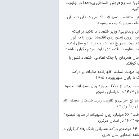
/ تسریع فروش اقساطی پروژه‌ها در اولویت
گیرد
 هزار متقاضی تسهیلات تکلیفی همدان تا پایان
اه تعیین‌تکلیف می‌شوند
ش ویدئویی/ وزیر اقتصاد با تاکید بر اینکه
 آرزوی زمین زدن اقتصاد ایران را به گور
د برد، تصریح کرد: دولت برای دو سال آینده
مه مقاومت اقتصادی دارد، مردم نگران نباشند
ان همزمان با جنگ نظامی، اقتصاد کشور را
گرفتند
د مهلت تسلیم اظهارنامه مالیات بر درآمد
 تا پایان شهریورماه ۱۴۰۵
پرداخت بیش از ۱۷۰۰ میلیارد ریال تسهیلات تبصره
موانع اجرایی و تقویت زیرساخت‌های منطقه آزاد
یل پیگیری شد
پرداخت ۶۶۲ میلیارد ریال تسهیلات از منابع تبصره ۲
استان مرکزی
رشد ۶۴ درصدی درآمد عملیاتی بانک رفاه کارگران در
اهه ابتدایی سال جاری