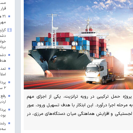
مسکن
قرار 
۲۱
مهرم
گزار
دشمن
خواه
برنا
دشمن
هدف 
تمدی
املاک
۲ سال ۱۴۰۳ در خراسان رضوی
پروژه حمل ترکیبی در رویه ترانزیت، یکی از اجزای مهم
رفع 
اردب
رحله اجرا درآورد. این ابتکار با هدف تسهیل ورود، عبور
 لجستیکی و افزایش هماهنگی میان دستگاه‌های مرزی، در
بودجه ۱۴۰۳ در 
سه‌م