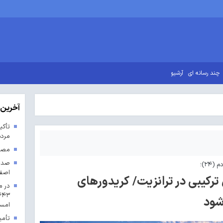
چند رسانه ای
آرشیو
آخرین 
تأکی
مردم
مصوب
۲۴)؛
اصف
رکیبی در ترانزیت/ کریدورهای
در م
‌شود
امس