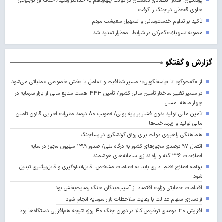
پزشکیان: فشار اقتصادی دشمنان در دولت چهاردهم به حداکثر رسید/ حذف ارز ترجیحی
جلوی قحطی در جنگ را گرفت
تأکید بر تداوم خدمت‌رسانی و تسهیل معیشت مردم
مصوبه تسهیلات گمرکی در شرایط اضطرار تمدید شد
گزارش و گفتگو
از «گفت‌وگو» تا «پاسخگویی»؛ مسیر شفافیت و تعامل با بخش خصوصی عملیاتی می‌شود
در مسیر تغییر ساختار تأمین مالی کشور/ تأمین ۴۴۳ همت منابع مالی از بازار سرمایه در
چهار ماهه امسال
تأمین مالی تولید بدون فشار بر پایه پولی/ تصویب ۸۰ درصد مقررات اجرایی قانون تامین
مالی تولید و زیرساخت‌ها
هماهنگی راهبردی دولت برای رونق گردشگری در پساجنگ
اتصال ۹۷ درصدی مجوزهای کشور به درگاه ملی/ صدور ۱۳.۹ میلیون مجوز در سایه
اصلاحات ۲۲۶ گانه و راه‌اندازی سامانه‌های هوشمند
برنامه اصلاح نظام اداری باید به اقدامات مشخص، قابل‌اندازه‌گیری و قابل‌پیگیری تبدیل
شود
اقدامات حمایتی وزارت اقتصاد از آسیب‌دیدگان جنگ رضایت‌بخش بود
آزادسازی سهام عدالت با رعایت ملاحظات بازار سرمایه انجام شود
افزایش ۳۰ درصدی ترخیص کالا در دوران جنگ ۴۰ روزه نتیجه هم‌افزایی دستگاه‌ها بود