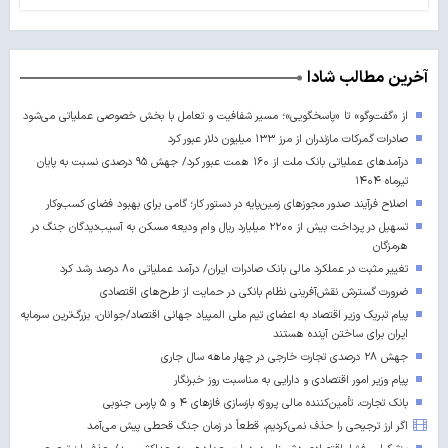
آخرین مطالب شادا
از «گفت‌وگو» تا «پاسخگویی»؛ مسیر شفافیت و تعامل با بخش خصوصی عملیاتی می‌شود
صادرات گمرکات مازندران از مرز ۱۳۳ میلیون دلار عبور کرد
درآمدهای عملیاتی بانک ملت از ۱۶۰ همت عبور کرد/ جهش ۹۵ درصدی نسبت به پایان
تیرماه ۱۴۰۴
اصلاح فرآیند صدور مجوزهای زمین‌پایه در دستور کار؛ گامی برای بهبود فضای کسب‌وکار
تسهیل در پرداخت بیش از ۲۲۰۰ میلیارد ریال وام ودیعه مسکن به آسیب‌دیدگان جنگ در
هرمزگان
تغییر مثبت در عملکرد مالی بانک صادرات ایران/ درآمد عملیاتی ۸۰ درصد رشد کرد
ضرورت گسترش نقش‌آفرینی نظام بانکی در حمایت از طرح‌های اقتصادی
پیام تبریک وزیر اقتصاد به اعضای تیم ملی المپیاد جهانی اقتصاد/جوانان، بزرگ‌ترین سرمایه
ایران برای ساختن آینده‌ هستند
جهش ۲۸ درصدی تجارت خارجی در چهار ماهه سال جاری
پیام وزیر امور اقتصادی و دارایی به مناسبت روز خبرنگار
بانک تجارت، تأمین‌کننده مالی پروژه بازسازی فازهای ۴ و ۵ پارس جنوبی
اگر ارز ترجیحی را حذف نمی‌کردیم، قطعاً در زمان جنگ قحطی پیش می‌آمد