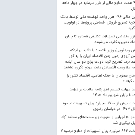
۴۴۳ همت منابع مالی از بازار سرمایه در چهار ماهه
ال
تأمین مالی ۳۹۶ هزار واحد نهضت ملی توسط بانک
/ تسریع فروش اقساطی پروژه‌ها در اولویت
گیرد
 هزار متقاضی تسهیلات تکلیفی همدان تا پایان
اه تعیین‌تکلیف می‌شوند
ش ویدئویی/ وزیر اقتصاد با تاکید بر اینکه
 آرزوی زمین زدن اقتصاد ایران را به گور
د برد، تصریح کرد: دولت برای دو سال آینده
مه مقاومت اقتصادی دارد، مردم نگران نباشند
ان همزمان با جنگ نظامی، اقتصاد کشور را
گرفتند
د مهلت تسلیم اظهارنامه مالیات بر درآمد
 تا پایان شهریورماه ۱۴۰۵
پرداخت بیش از ۱۷۰۰ میلیارد ریال تسهیلات تبصره
موانع اجرایی و تقویت زیرساخت‌های منطقه آزاد
یل پیگیری شد
پرداخت ۶۶۲ میلیارد ریال تسهیلات از منابع تبصره ۲