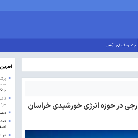
چند رسانه ای
آرشیو
آخرین 
پزشک
به ح
جنگ 
تأکی
رجی در حوزه انرژی خورشیدی خراسان
مردم
مصوب
اصف
در م