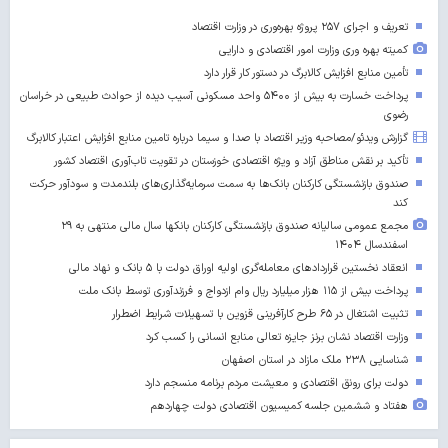
تعریف و اجرای ۲۵۷ پروژه بهره‌وری در وزارت اقتصاد
کمیته بهره وری وزارت امور اقتصادی و دارایی
تأمین منابع افزایش کالابرگ در دستور کار قرار دارد
پرداخت خسارت به بیش از ۵۴۰۰ واحد مسکونی آسیب دیده از حوادث طبیعی در خراسان
رضوی
گزارش ویدئو/مصاحبه وزیر اقتصاد با صدا و سیما درباره تامین منابع افزایش اعتبار کالابرگ
تأکید بر نقش مناطق آزاد و ویژه اقتصادی خوزستان در تقویت تاب‌آوری اقتصاد کشور
صندوق بازنشستگی کارکنان بانک‌ها به سمت سرمایه‌گذاری‌های بلندمدت و سودآور حرکت
کند
مجمع عمومی سالیانه صندوق بازنشستگی کارکنان بانکها سال مالی منتهی به ۲۹
اسفندسال ۱۴۰۴
انعقاد نخستین قراردادهای معامله‌گری اولیه اوراق دولت با ۵ بانک و نهاد مالی
پرداخت بیش از ۱۱۵ هزار میلیارد ریال وام ازدواج و فرزندآوری توسط بانک ملت
تثبیت اشتغال در ۶۵ طرح کارآفرینی قزوین با تسهیلات شرایط اضطرار
وزارت اقتصاد نشان برنز جایزه تعالی منابع انسانی را کسب کرد
شناسایی ۲۳۸ ملک مازاد در استان اصفهان
دولت برای رونق اقتصادی و معیشت مردم برنامه منسجم دارد
هفتاد و ششمین جلسه کمیسیون اقتصادی دولت چهاردهم