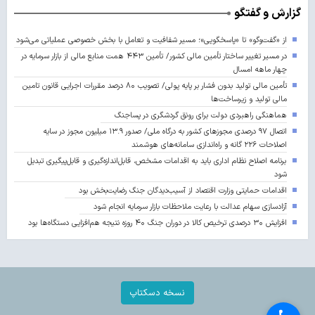
گزارش و گفتگو
از «گفت‌وگو» تا «پاسخگویی»؛ مسیر شفافیت و تعامل با بخش خصوصی عملیاتی می‌شود
در مسیر تغییر ساختار تأمین مالی کشور/ تأمین ۴۴۳ همت منابع مالی از بازار سرمایه در
چهار ماهه امسال
تأمین مالی تولید بدون فشار بر پایه پولی/ تصویب ۸۰ درصد مقررات اجرایی قانون تامین
مالی تولید و زیرساخت‌ها
هماهنگی راهبردی دولت برای رونق گردشگری در پساجنگ
اتصال ۹۷ درصدی مجوزهای کشور به درگاه ملی/ صدور ۱۳.۹ میلیون مجوز در سایه
اصلاحات ۲۲۶ گانه و راه‌اندازی سامانه‌های هوشمند
برنامه اصلاح نظام اداری باید به اقدامات مشخص، قابل‌اندازه‌گیری و قابل‌پیگیری تبدیل
شود
اقدامات حمایتی وزارت اقتصاد از آسیب‌دیدگان جنگ رضایت‌بخش بود
آزادسازی سهام عدالت با رعایت ملاحظات بازار سرمایه انجام شود
افزایش ۳۰ درصدی ترخیص کالا در دوران جنگ ۴۰ روزه نتیجه هم‌افزایی دستگاه‌ها بود
نسخه دسکتاپ