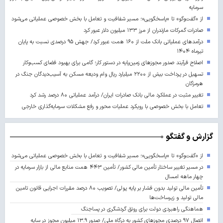
سرمایه
از «گفت‌وگو» تا «پاسخگویی»؛ مسیر شفافیت و تعامل با بخش خصوصی عملیاتی می‌شود
صادرات گمرکات مازندران از مرز ۱۳۳ میلیون دلار عبور کرد
درآمدهای عملیاتی بانک ملت از ۱۶۰ همت عبور کرد/ جهش ۹۵ درصدی نسبت به پایان
تیرماه ۱۴۰۴
اصلاح فرآیند صدور مجوزهای زمین‌پایه در دستور کار؛ گامی برای بهبود فضای کسب‌وکار
تسهیل در پرداخت بیش از ۲۲۰۰ میلیارد ریال وام ودیعه مسکن به آسیب‌دیدگان جنگ در
هرمزگان
تغییر مثبت در عملکرد مالی بانک صادرات ایران/ درآمد عملیاتی ۸۰ درصد رشد کرد
تعامل با بخش خصوصی با رویکرد عملیات محور و رفع مشکلات سرمایه‌گذاری خارجی
گزارش و گفتگو
از «گفت‌وگو» تا «پاسخگویی»؛ مسیر شفافیت و تعامل با بخش خصوصی عملیاتی می‌شود
در مسیر تغییر ساختار تأمین مالی کشور/ تأمین ۴۴۳ همت منابع مالی از بازار سرمایه در
چهار ماهه امسال
تأمین مالی تولید بدون فشار بر پایه پولی/ تصویب ۸۰ درصد مقررات اجرایی قانون تامین
مالی تولید و زیرساخت‌ها
هماهنگی راهبردی دولت برای رونق گردشگری در پساجنگ
اتصال ۹۷ درصدی مجوزهای کشور به درگاه ملی/ صدور ۱۳.۹ میلیون مجوز در سایه