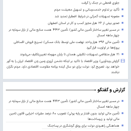
جلوی قحطی در جنگ را گرفت
تأکید بر تداوم خدمت‌رسانی و تسهیل معیشت مردم
مصوبه تسهیلات گمرکی در شرایط اضطرار تمدید شد
صدور بیش از ۲۶ هزار مجوز کسب‌ و کار در استان اصفهان
در مسیر تغییر ساختار تأمین مالی کشور/ تأمین ۴۴۳ همت منابع مالی از بازار سرمایه در
چهار ماهه امسال
تأمین مالی ۳۹۶ هزار واحد نهضت ملی توسط بانک مسکن/ تسریع فروش اقساطی
پروژه‌ها در اولویت قرار گیرد
۲۱ هزار متقاضی تسهیلات تکلیفی همدان تا پایان مهرماه تعیین‌تکلیف می‌شوند
گزارش ویدئویی/ وزیر اقتصاد با تاکید بر اینکه دشمن آرزوی زمین زدن اقتصاد ایران را به گور
خواهد برد، تصریح کرد: دولت برای دو سال آینده برنامه مقاومت اقتصادی دارد، مردم نگران
نباشند
گزارش و گفتگو
در مسیر تغییر ساختار تأمین مالی کشور/ تأمین ۴۴۳ همت منابع مالی از بازار سرمایه در
چهار ماهه امسال
تأمین مالی تولید بدون فشار بر پایه پولی/ تصویب ۸۰ درصد مقررات اجرایی قانون تامین
مالی تولید و زیرساخت‌ها
هماهنگی راهبردی دولت برای رونق گردشگری در پساجنگ