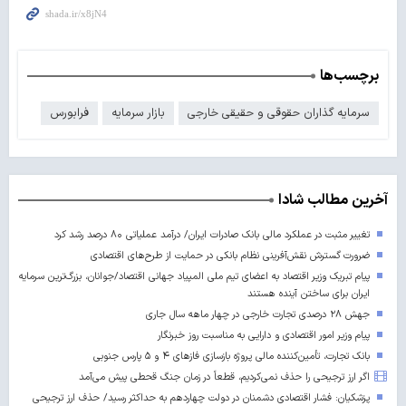
برچسب‌ها
سرمایه گذاران حقوقی و حقیقی خارجی
بازار سرمایه
فرابورس
آخرین مطالب شادا
تغییر مثبت در عملکرد مالی بانک صادرات ایران/ درآمد عملیاتی ۸۰ درصد رشد کرد
ضرورت گسترش نقش‌آفرینی نظام بانکی در حمایت از طرح‌های اقتصادی
پیام تبریک وزیر اقتصاد به اعضای تیم ملی المپیاد جهانی اقتصاد/جوانان، بزرگ‌ترین سرمایه
ایران برای ساختن آینده‌ هستند
جهش ۲۸ درصدی تجارت خارجی در چهار ماهه سال جاری
پیام وزیر امور اقتصادی و دارایی به مناسبت روز خبرنگار
بانک تجارت، تأمین‌کننده مالی پروژه بازسازی فازهای ۴ و ۵ پارس جنوبی
اگر ارز ترجیحی را حذف نمی‌کردیم، قطعاً در زمان جنگ قحطی پیش می‌آمد
پزشکیان: فشار اقتصادی دشمنان در دولت چهاردهم به حداکثر رسید/ حذف ارز ترجیحی