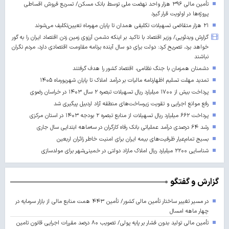
تأمین مالی ۳۹۶ هزار واحد نهضت ملی توسط بانک مسکن/ تسریع فروش اقساطی
پروژه‌ها در اولویت قرار گیرد
۲۱ هزار متقاضی تسهیلات تکلیفی همدان تا پایان مهرماه تعیین‌تکلیف می‌شوند
گزارش ویدئویی/ وزیر اقتصاد با تاکید بر اینکه دشمن آرزوی زمین زدن اقتصاد ایران را به گور
خواهد برد، تصریح کرد: دولت برای دو سال آینده برنامه مقاومت اقتصادی دارد، مردم نگران
نباشند
دشمنان همزمان با جنگ نظامی، اقتصاد کشور را هدف گرفتند
تمدید مهلت تسلیم اظهارنامه مالیات بر درآمد املاک تا پایان شهریورماه ۱۴۰۵
پرداخت بیش از ۱۷۰۰ میلیارد ریال تسهیلات تبصره ۲ سال ۱۴۰۳ در خراسان رضوی
رفع موانع اجرایی و تقویت زیرساخت‌های منطقه آزاد اردبیل پیگیری شد
پرداخت ۶۶۲ میلیارد ریال تسهیلات از منابع تبصره ۲ بودجه ۱۴۰۳ در استان مرکزی
رشد ۶۴ درصدی درآمد عملیاتی بانک رفاه کارگران در سه‌ماهه ابتدایی سال جاری
بسیج تمام‌عیار ظرفیت‌های بیمه ایران برای امنیت خاطر زائران اربعین
شناسایی ۲۲۰۰ میلیارد ریال املاک مازاد دولتی در خمینی‌شهر برای مولدسازی
گزارش و گفتگو
در مسیر تغییر ساختار تأمین مالی کشور/ تأمین ۴۴۳ همت منابع مالی از بازار سرمایه در
چهار ماهه امسال
تأمین مالی تولید بدون فشار بر پایه پولی/ تصویب ۸۰ درصد مقررات اجرایی قانون تامین