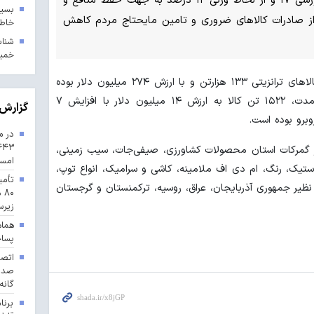
بسیج
از صادرات کالاهای ضروری و تامین مایحتاج مردم کاهش
خاطر
خمین
به گزارش شادا، نژاد محمد افزود: حجم کالاهای ترانزیتی ۱۳۳ هزارتن و با ارزش ۲۷۴ میلیون دلار بوده
و همچنین واردات قطعی نیز طی این مدت، ۱۵۲۲ تن کالا به ارزش ۱۴ میلیون دلار با افزایش ۷
گزارش 
رو بوده است.
در م
ز گمرکات استان محصولات کشاورزی، صیفی‌جات، سیب زمینی،
امس
استیک، رنگ، ام دی اف ملامینه، کاشی و سرامیک، انواع توپ،
تأمی
ظیر جمهوری آذربایجان، عراق، روسیه، ترکمنستان و گرجستان
۸۰
زیرس
هماه
پسا
گانه
برنا