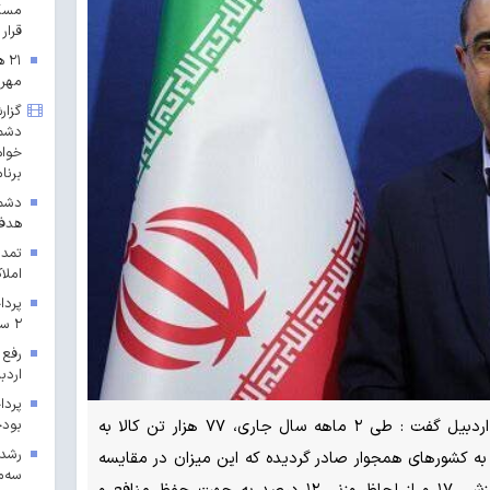
مسکن
قرار 
۲۱
مهرم
گزار
دشمن
خواه
برنا
دشمن
هدف 
تمدی
املاک
۲ سال ۱۴۰۳ در خراسان رضوی
رفع 
اردب
مدیرکل امور اقتصادی و دارایی استان اردبیل گفت : طی ۲ ماهه سال جاری، ۷۷ هزار تن کالا به
بودجه ۱۴۰۳ در 
استان به کشورهای همجوار صادر گردیده که این میزان در مقایسه
سه‌م
با مدّت مشابه سال گذشته، از لحاظ ارزشی ۱۷ و از لحاظ وزنی ۱۲ درصد به جهت حفظ منافع و