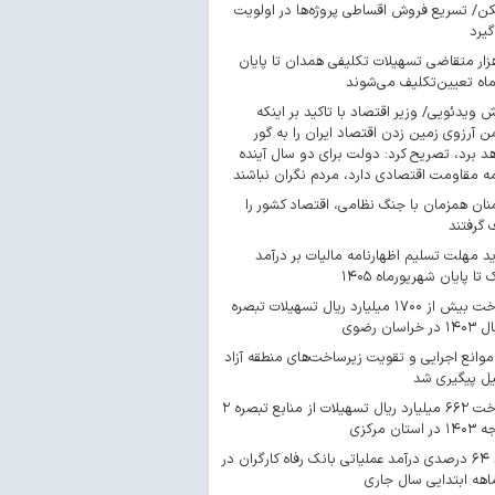
/ تسریع فروش اقساطی پروژه‌ها در اولویت
گیرد
 هزار متقاضی تسهیلات تکلیفی همدان تا پایان
اه تعیین‌تکلیف می‌شوند
ش ویدئویی/ وزیر اقتصاد با تاکید بر اینکه
 آرزوی زمین زدن اقتصاد ایران را به گور
د برد، تصریح کرد: دولت برای دو سال آینده
مه مقاومت اقتصادی دارد، مردم نگران نباشند
ان همزمان با جنگ نظامی، اقتصاد کشور را
گرفتند
د مهلت تسلیم اظهارنامه مالیات بر درآمد
 تا پایان شهریورماه ۱۴۰۵
پرداخت بیش از ۱۷۰۰ میلیارد ریال تسهیلات تبصره
موانع اجرایی و تقویت زیرساخت‌های منطقه آزاد
یل پیگیری شد
پرداخت ۶۶۲ میلیارد ریال تسهیلات از منابع تبصره ۲
استان مرکزی
رشد ۶۴ درصدی درآمد عملیاتی بانک رفاه کارگران در
اهه ابتدایی سال جاری