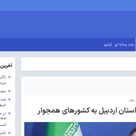
چند رسانه ای
آرشیو
آخرین 
تأکی
مردم
مصوب
داد؛
اصف
در م
امس